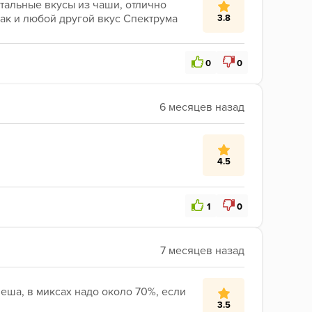
тальные вкусы из чаши, отлично 
как и любой другой вкус Спектрума
3.8
0
0
4.5
1
0
ша, в миксах надо около 70%, если 
3.5