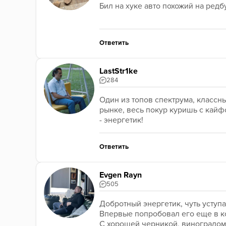
Бил на хуке авто похожий на редб
Ответить
LastStr1ke
284
Один из топов спектрума, классн
рынке, весь покур куришь с кайфо
- энергетик!
Ответить
Evgen Rayn
505
Добротный энергетик, чуть уступае
Впервые попробовал его еще в кор
С хорошей черникой, виноградом 