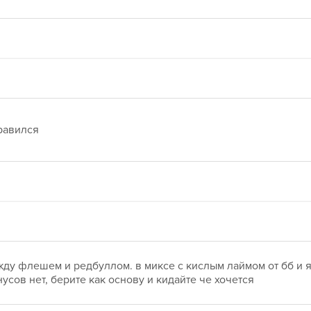
равился
жду флешем и редбуллом. в миксе с кислым лаймом от бб и яб
усов нет, берите как основу и кидайте че хочется