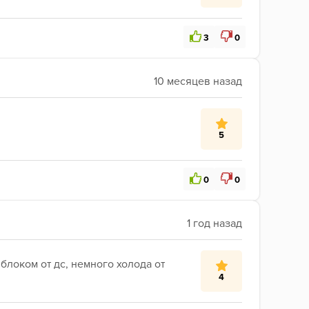
3
0
5
0
0
локом от дс, немного холода от 
4