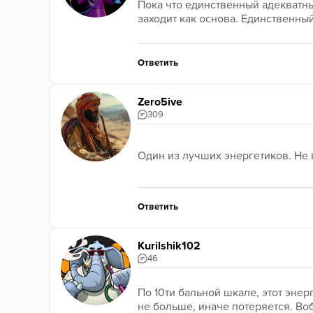
Пока что единственный адекватны
заходит как основа. Единственны
Ответить
Zero5ive
309
Один из лучших энергетиков. Не 
Ответить
Kurilshik102
46
По 10ти бальной шкале, этот эне
не больше, иначе потеряется. Во