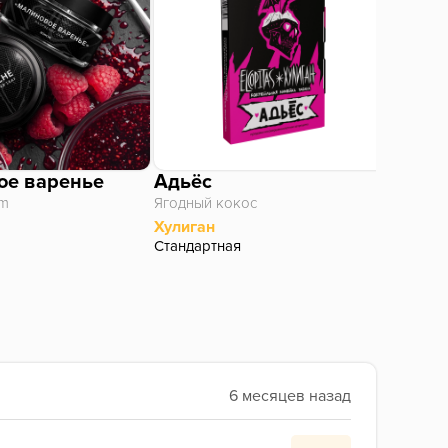
ое варенье
Адьёс
Рубе
am
Ягодный кокос
Flor de
Хулиган
Догма
Стандартная
Сигары