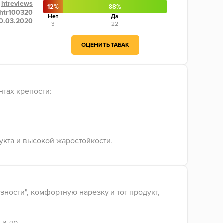
htreviews
12%
88%
htr100320
Нет
Да
0.03.2020
3
22
ОЦЕНИТЬ ТАБАК
тах крепости:
укта и высокой жаростойкости.
озности", комфортную нарезку и тот продукт,
 и др.