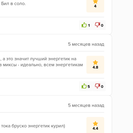
 Бил в соло.
4
1
0
а это значит лучший энергетик на 
в миксы - идеально, всем энергетикам 
4.8
5
0
тока бруско энергетик курил) 
4.4