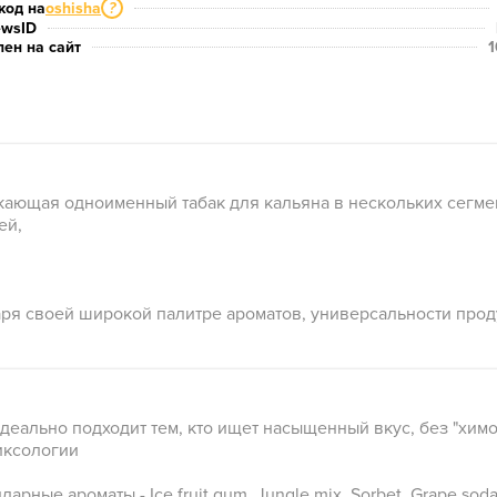
код на
oshisha
?
ewsID
ен на сайт
1
кающая одноименный табак для кальяна в нескольких сегмен
ей,
аря своей широкой палитре ароматов, универсальности прод
. Идеально подходит тем, кто ищет насыщенный вкус, без "хим
иксологии
ные ароматы - Ice fruit gum, Jungle mix, Sorbet, Grape soda