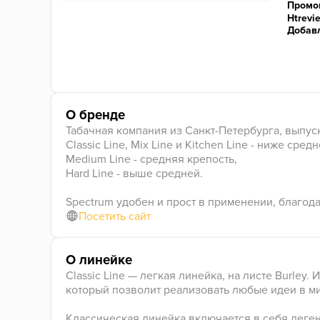
Промо
Htrevi
Добавл
О бренде
Табачная компания из Санкт-Петербурга, выпус
Classic Line, Mix Line и Kitchen Line - ниже средн
Medium Line - средняя крепость,
Hard Line - выше средней.
Spectrum удобен и прост в применении, благод
Посетить сайт
О линейке
Classic Line — легкая линейка, на листе Burley
который позволит реализовать любые идеи в м
Классическая линейка включается в себя легендар