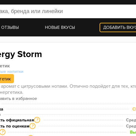
 ОТЗЫВЫ
НОВЫЕ ВКУСЫ
ДОБАВИТЬ ВКУ
ergy Storm
етик
ные напитки
гетик
 аромат с цитрусовыми нотами. Отлично подойдет для тех, кто
энергетика.
ка
C
а
сть официальная
Сред
?
ть по оценкам
Сред
?
Вы
?