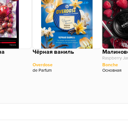
на
Чёрная ваниль
Малинов
Raspberry J
Overdose
Bonche
de Parfum
Основная