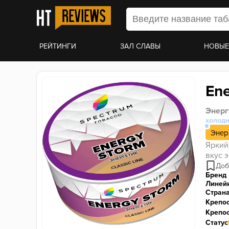
РЕЙТИНГИ
ЗАЛ СЛАВЫ
НОВЫЕ
En
Энерг
холод
Энер
Яркий
вкус 
Бренд
Линей
Стран
Крепо
Крепос
Статус