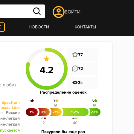
ВОЙТИ
С
НОВОСТИ
КОНТАКТЫ
77
72
3k
 любит 
Распределение оценок
1
3
5
Spectrum
1
16
18
lassic Line
1%
3%
21%
52%
23%
Россия
не-лёгкая
2
4
2
40
не-лёгкая
пускается
Покурили бы еще раз