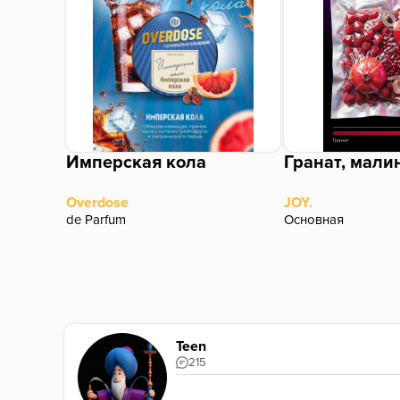
Имперская кола
Гранат, мали
Overdose
JOY.
de Parfum
Основная
Teen
215