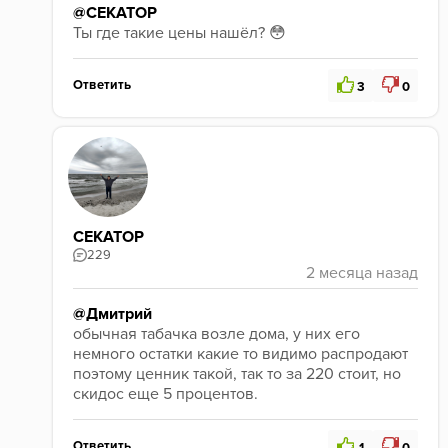
свежие переработанные партии, и у меня теперь 
@СЕКАТОР
руки чешутся их попробовать.
Ты где такие цены нашёл? 😳 
Вам же рекомендую взять на пробу данный вкус, да 
и вообще дайте сапфиру шанс, это вкуснее и 
Ответить
3
0
приятнее мастхева/даркасайда, но строго в партии 
этого года так как база тут обновленная.
СЕКАТОР
229
@Дмитрий
обычная табачка возле дома, у них его 
немного остатки какие то видимо распродают 
поэтому ценник такой, так то за 220 стоит, но 
скидос еще 5 процентов.
Ответить
1
0