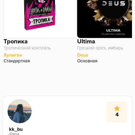
Тропика
Ultima
Тропический коктейль
Грецкий орех, имбирь
Хулиган
Deus
Стандартная
Основная
4
kk_bu
104