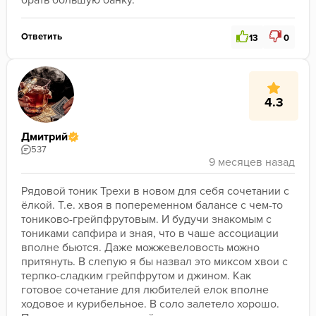
Ответить
13
0
4.3
Дмитрий
537
Рядовой тоник Трехи в новом для себя сочетании с 
ёлкой. Т.е. хвоя в попеременном балансе с чем-то 
тониково-грейпфрутовым. И будучи знакомым с 
тониками сапфира и зная, что в чаше ассоциации 
вполне бьются. Даже можжевеловость можно 
притянуть. В слепую я бы назвал это миксом хвои с 
терпко-сладким грейпфрутом и джином. Как 
готовое сочетание для любителей елок вполне 
ходовое и курибельное. В соло залетело хорошо. 