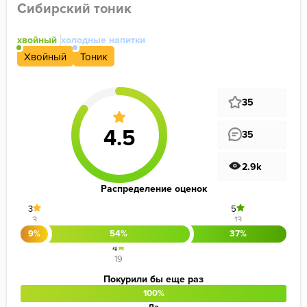
Сибирский тоник
хвойный
холодные напитки
Хвойный
Тоник
35
35
2.9k
Распределение оценок
3
5
3
13
9%
54%
37%
4
19
Покурили бы еще раз
100%