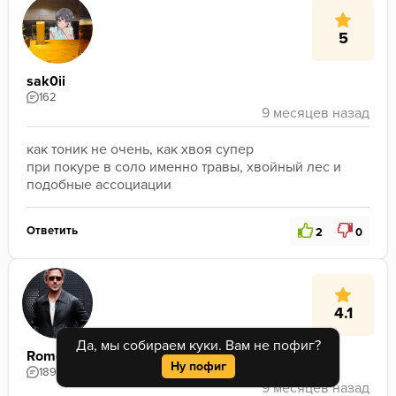
5
sak0ii
162
как тоник не очень, как хвоя супер
при покуре в соло именно травы, хвойный лес и 
подобные ассоциации 
Ответить
2
0
4.1
Да, мы собираем куки. Вам не пофиг?
Romchesku
Ну пофиг
1895