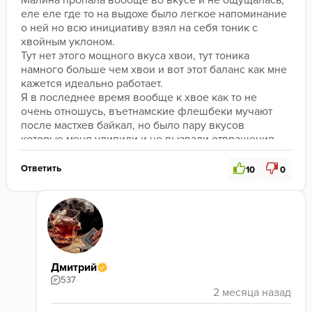
еле еле где то на выдохе было легкое напоминание 
о ней но всю инициативу взял на себя тоник с 
хвойным уклоном.
Тут нет этого мощного вкуса хвои, тут тоника 
намного больше чем хвои и вот этот баланс как мне 
кажется идеально работает.
Я в последнее время вообще к хвое как то не 
очень отношусь, въетнамские флешбеки мучают 
после мастхев байкал, но было пару вкусов 
которые меня удивили и не вызвали отвращения, 
один из них этот и еще ночной лес от муаселя.
Этот ароматизатор тоника является наверное 
Ответить
10
0
одним из лучших на рынке, хз как они это там 
мешают. Но именно у сапфира самые приятные 
тониковые вкусы.
Горечи в меру, без переаромленности, мягко 
курится, легко пушится.
Партия опять же от 29.01.26 + цена за которую ты 
берешь эту банку это шок 209 рублей за банку 25 
Дмитрий
гр.
537
В общем купил я еще тут этого сапфира, на 
очереди земляника, и ананасовая газировка все 