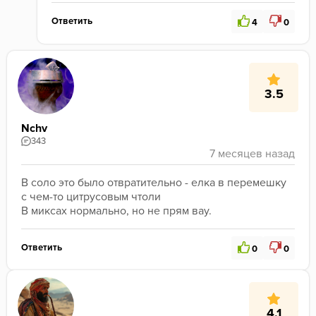
Ответить
4
0
3.5
Nchv
343
В соло это было отвратительно - елка в перемешку 
с чем-то цитрусовым чтоли
В миксах нормально, но не прям вау.
Ответить
0
0
4.1