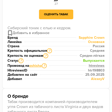
Да
27
ОЦЕНИТЬ ТАБАК
Сибирский тоник с елью и кедром.
Бренд
Sapphire Crown
Линейка
Основная
Страна
Россия
Крепость официальная
Средняя
?
Крепость по оценкам
Средне-лёгкая
?
Статус
Выпускается
?
Промокод на
oshisha
htreviews
?
HtreviewsID
htr198803
Добавлен на сайт
25.09.2025
Добавил
AlexeyV
О бренде
Табак производится компанией-производителем
угля Crown из табачного листа Virginia и двух видов
табачного листа Берли.