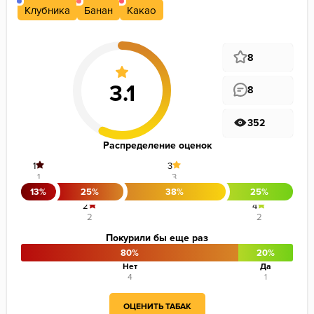
Клубника
Банан
Какао
8
8
352
Распределение оценок
1
3
1
3
13%
25%
38%
25%
2
4
2
2
Покурили бы еще раз
80%
20%
Нет
Да
4
1
ОЦЕНИТЬ ТАБАК