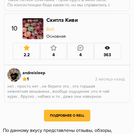
По консистенции беда какая-то, но мы справились с
этим делом.
Скитлз Киви
10
Rell
Основная
2.2
4
4
363
andreisleep
1
нет , просто нет , не берите это , это горькая
невнятная мешанина , вообще ощущение ,что я чай
курю , бруско , чабако и то , даже они наверное
лучше будут
ПОДРОБНЕЕ О RELL
По данному вкусу представлены отзывы, обзоры,