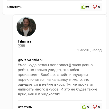
было хорошо, но аромка быстро куда-то ушла 
(видимо искать клубнику). В общем, не порядок.
Ответить
12
0
Продукт не доведен до ума, но перспективы есть. 
Моя оценка - 5/10
. Поправят аромку - будет 
больше.
Filmriss
55
@Vit Santriani
ёмаё, куда реллы попёрлись)) знаю давно 
ребят, но только увидел, что табак 
производят. Вообще, с вейп индустрии 
переключиться на кальянку тяжело, это 
ощущается в нейме вкуса. Тут не прокатит 
написать много вкусов. И это не будет также 
ярко, как и в жидкостях...
Ответить
5
0