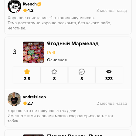
Kvench
4.2
Хорошее сочетание +1 в копилочку миксов.
Тема достаточно хорошо раскрыта, без какого либо,
негатива.
Фиалка не душная, лайм кисленький, с минимальной
горечью.
Ягодный Мармелад
В общем и целом, всё прекрасно.
3
Rell
Основная
3.8
8
8
323
andreisleep
2.7
хорошо ,что не покупал ,а так дали
Именно этими словами можно охарактеризовать этот
табак
Вкус прям так себе , да это мармелад и он везде как
мыло , но здесь еще и дает о себе знать сырье ,