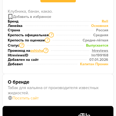
Клубника, банан, какао.
Бренд
Rell
Линейка
Основная
Страна
Россия
Крепость официальная
Средняя
?
Крепость по оценкам
Средне-лёгкая
?
Статус
Выпускается
?
Промокод на
oshisha
htreviews
?
HtreviewsID
htr199168
Добавлен на сайт
07.01.2026
Добавил
Капитан Пронин
О бренде
Табак для кальяна от производителя известных
жидкостей.
Посетить сайт