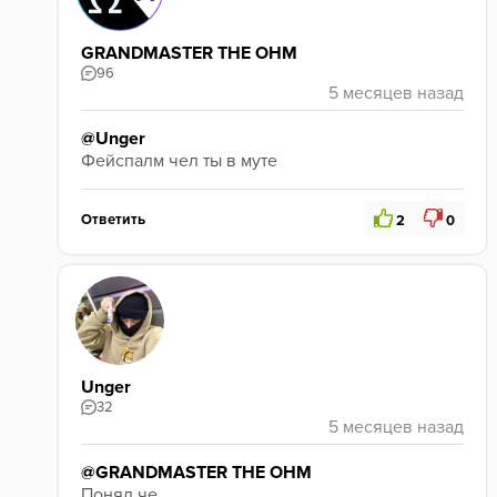
GRANDMASTER THE OHM
96
@Unger
Фейспалм чел ты в муте
Ответить
2
0
Unger
32
@GRANDMASTER THE OHM
Понял че 