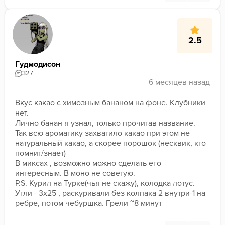
2.5
Гудмодисон
327
Вкус какао с химозным бананом на фоне. Клубники 
нет.  
Лично банан я узнал, только прочитав название. 
Так всю ароматику захватило какао при этом не 
натуральный какао, а скорее порошок (несквик, кто 
помнит/знает)
В миксах , возможно можно сделать его 
интересным. В моно не советую.
P.S. Курил на Турке(чья не скажу), колодка лотус. 
Угли - 3x25 , раскуривали без колпака 2 внутри-1 на 
ребре, потом чебуршка. Грели ~8 минут