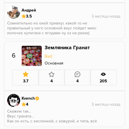
Андрей
3.5
Сомнительно но окей привкус какой то не
правильный у него основной вкус пойдет микс
колечек хулигана с ягодами ну хз на разок)
Земляника Гранат
6
Rell
Основная
3.7
4
4
205
Kvench
4
Скажем так...
Вкус граната...
Как он есть, с кислинкой, с кожурой, и типа, всё
прекрасно.