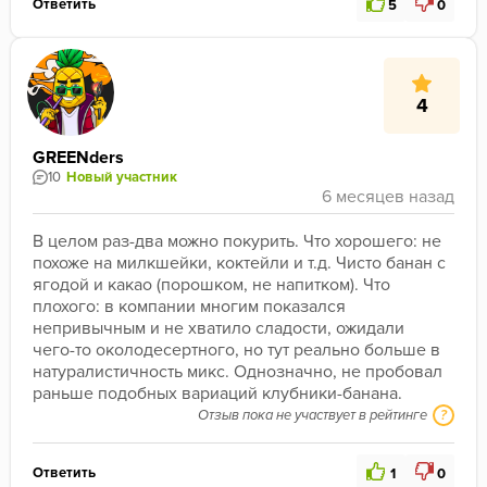
Ответить
5
0
4
GREENders
10
Новый участник
В целом раз-два можно покурить. Что хорошего: не 
похоже на милкшейки, коктейли и т.д. Чисто банан с 
ягодой и какао (порошком, не напитком). Что 
плохого: в компании многим показался 
непривычным и не хватило сладости, ожидали 
чего-то околодесертного, но тут реально больше в 
натуралистичность микс. Однозначно, не пробовал 
раньше подобных вариаций клубники-банана. 
Отзыв пока не участвует в рейтинге
?
Ответить
1
0