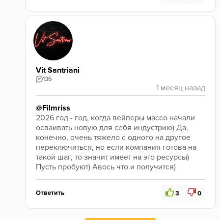
Vit Santriani
136
@Filmriss
2026 год - год, когда вейперы массо начали 
осваивать новую для себя индустрию) Да, 
конечно, очень тяжело с одного на другое 
переключиться, но если компания готова на 
такой шаг, то значит имеет на это ресурсы) 
Пусть пробуют) Авось что и получится)
Ответить
3
0
Бренд из моего родного города Кострома. Как увижу в табачках, обязательно возьму пару вкусов на пробу. Но скорее всего буду плеваться, как правило, ничего не нравится от бывших вейперов из-за переаромленных плоских вкусов)
Да... Я так понял на полках ещё нет? Они метаются туда сюда, то ЖТ, то конструкторы. Но денег(видимо) уже нет таких, как раньше при торговле чёрными жидкостями)) Вот тебе и табак для кальяна
Не могу сказать, что я прямо целенаправленно искал Rell) В Нижнем Новгороде пока не видел
Я не то чтобы в Нижнем Новгороде не видел, я даже у дистров не видел)))