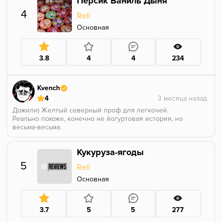
Персик Ваниль Дыня
такого го8на я давно не курил
Была надежда на бренд , все же жидкости у релла
4
Rell
очень хорошие , но им явно надо ,что-то делать с
сырьем
Основная
3.8
4
4
234
Kvench
4
Дожили) Желтый северный проф для легкочей.
Реально похоже, конечно не йогуртовая история, но
весьма-весьма.
Вкус сладкий, приятный, в какой-то мере слащавый.
Тема приятная, без перекоса в приторность.
Кукуруза-ягоды
Для ванильных девочек и Brutal-Metal жестких
мальчиков самое оно.
5
Rell
Основная
3.7
5
5
277