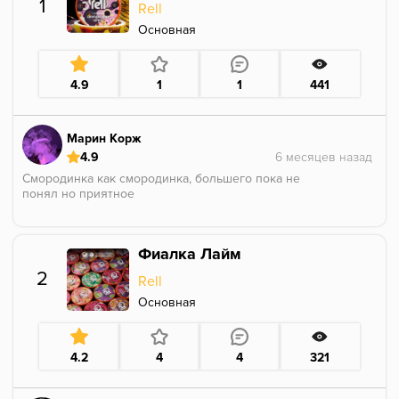
1
Rell
Основная
4.9
1
1
441
Марин Корж
4.9
Смородинка как смородинка, большего пока не
понял но приятное
Фиалка Лайм
2
Rell
Основная
4.2
4
4
321