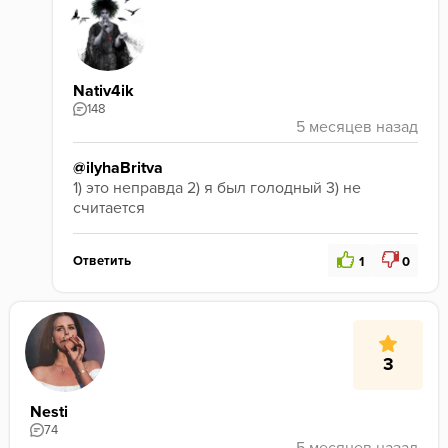
Nativ4ik
148
@ilyhaBritva
1) это неправда 2) я был голодный 3) не 
считается
Ответить
1
0
3
Nesti
74