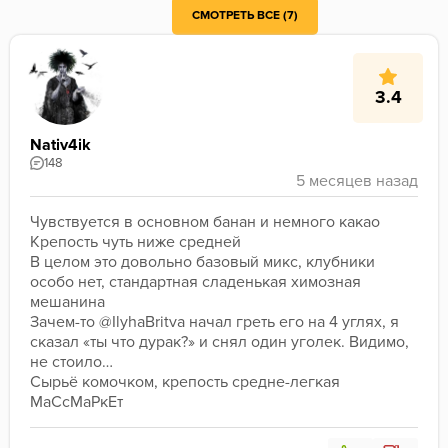
СМОТРЕТЬ ВСЕ (7)
3.4
Nativ4ik
148
Чувствуется в основном банан и немного какао
Крепость чуть ниже средней
В целом это довольно базовый микс, клубники 
особо нет, стандартная сладенькая химозная 
мешанина
Зачем-то @IlyhaBritva начал греть его на 4 углях, я 
сказал «ты что дурак?» и снял один уголек. Видимо, 
не стоило…
Сырьё комочком, крепость средне-легкая
МаСсМаРкЕт