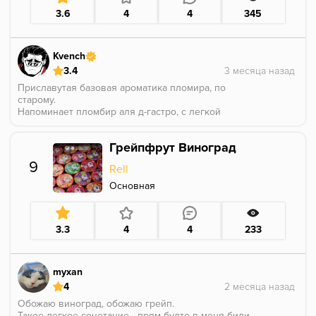
3.6
4
4
345
Kvench
3.4
Приславутая базовая ароматика пломира, по
старому.
Напоминает пломбир аля д-гастро, с легкой
мятностью, агава присутствует, но очень фоново, не
меняя картины.
Грейпфрут Виноград
Вкус на очень большого и узкого любителя.
Сам по себе вкус сладкий, без кулера, с плоской
9
Rell
мяткой.
Кратко, не очень...
Основная
3.3
4
4
233
myxan
4
Обожаю виноград, обожаю грейп.
Такое легкое сочетание - прям будто в меня били.