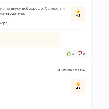
но по вкусу всё хорошо. Сочность и 
роизводителя.
4.8
боре)
3
0
4.7