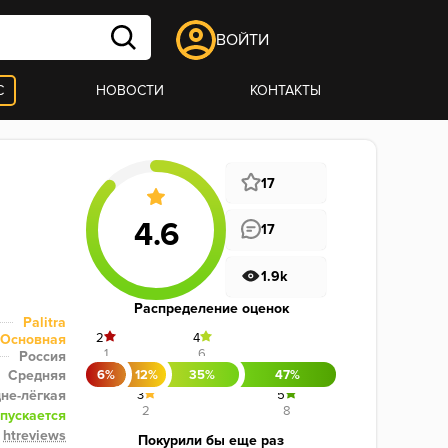
ВОЙТИ
С
НОВОСТИ
КОНТАКТЫ
17
17
1.9k
Распределение оценок
Palitra
2
4
Основная
1
6
Россия
Средняя
6%
12%
35%
47%
не-лёгкая
3
5
2
8
пускается
htreviews
Покурили бы еще раз