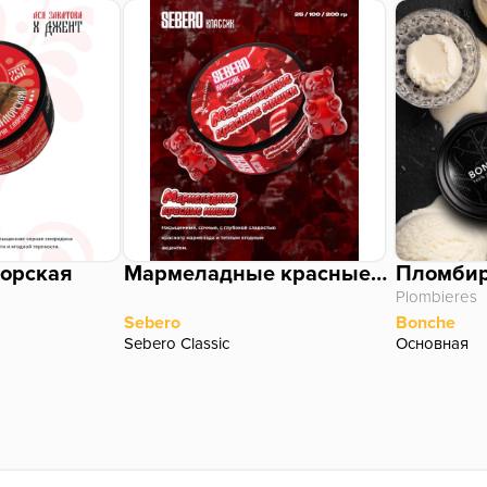
морская
Мармеладные красные мишки
Пломби
Plombieres
Sebero
Bonche
Sebero Classic
Основная