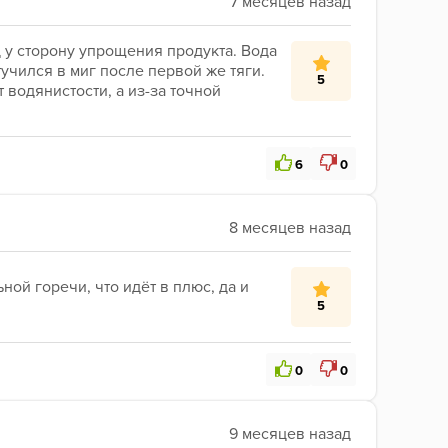
 у сторону упрощения продукта. Вода 
учился в миг после первой же тяги. 
5
 водянистости, а из-за точной 
6
0
ой горечи, что идёт в плюс, да и 
5
0
0