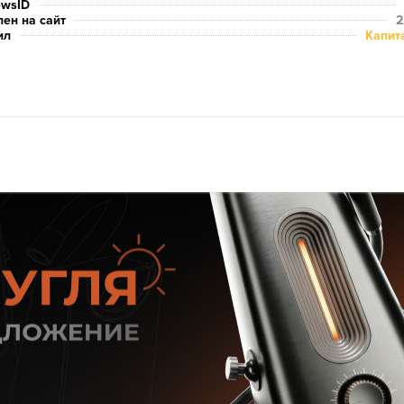
ewsID
ен на сайт
2
ил
Капит