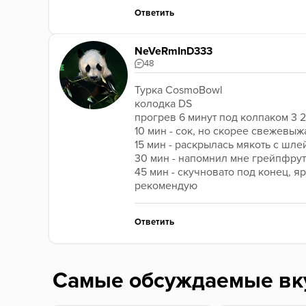
Ответить
NeVeRmInD333
48
Турка CosmoBowl
колодка DS
прогрев 6 минут под колпаком 3 
10 мин - сок, но скорее свежевыж
15 мин - раскрылась мякоть с шл
30 мин - напомнил мне грейпфрут 
45 мин - скучновато под конец, я
рекомендую 
Ответить
Самые обсуждаемые вк