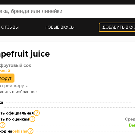
 ОТЗЫВЫ
НОВЫЕ ВКУСЫ
ДОБАВИТЬ ВКУ
pefruit juice
фрутовый сок
совый
пфрут
з грейпфрута 
ка
а
сть официальная
?
ть по оценкам
Сред
?
Вы
?
код на
oshisha
?