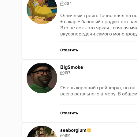
284
Отличный грейп. Точно взял на по
+ сахар + базовый продукт вот вам
Это не сок - это яркая , сочная м
вкусопередечи самого монопродук
Ответить
BigSmoke
197
Очень хороший грейпфрут, но он н
всего остального в меру. В общем
Ответить
seaborgium
1119