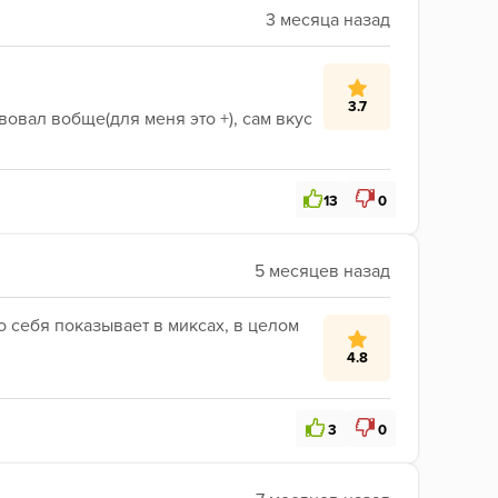
3.7
овал вобще(для меня это +), сам вкус 
13
0
 себя показывает в миксах, в целом 
4.8
3
0