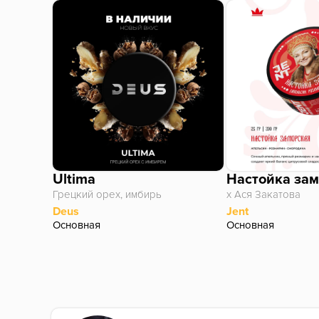
Ultima
Настойка за
Грецкий орех, имбирь
х Ася Закатова
Deus
Jent
Основная
Основная