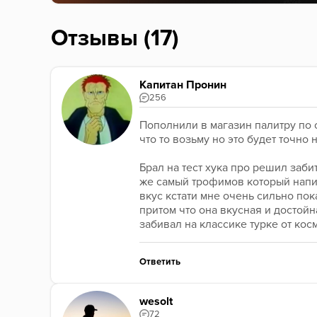
Отзывы (17)
Капитан Пронин
256
Пополнили в магазин палитру по 
что то возьму но это будет точно
Брал на тест хука про решил забит
же самый трофимов который напи
вкус кстати мне очень сильно пок
притом что она вкусная и достойн
забивал на классике турке от косм
Ответить
wesolt
72