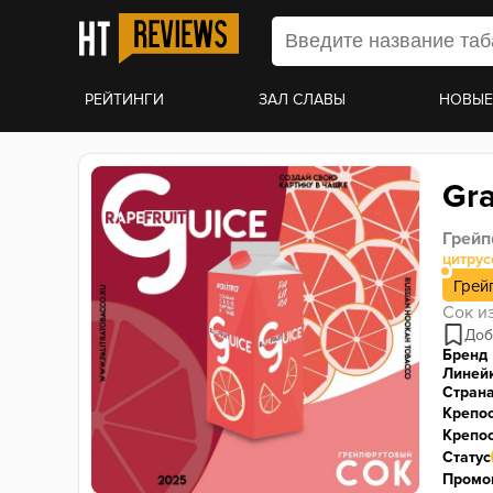
РЕЙТИНГИ
ЗАЛ СЛАВЫ
НОВЫЕ
Gra
Грейп
цитру
Грей
Сок и
Бренд
Линей
Стран
Крепо
Крепос
Статус
Промо