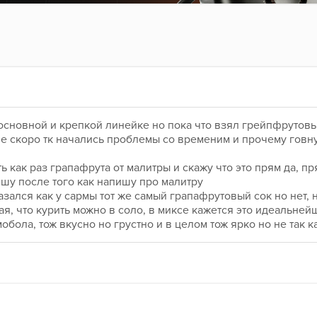
основной и крепкой линейке но пока что взял грейпфрутовы
 не скоро тк начались проблемы со временим и прочему говну
ь как раз грапафрута от малитры и скажу что это прям да, пр
шу после того как напишу про малитру
азался как у сармы тот же самый грапафрутовый сок но нет, 
ая, что курить можно в соло, в миксе кажется это идеальней
обола, тож вкусно но грустно и в целом тож ярко но не так к