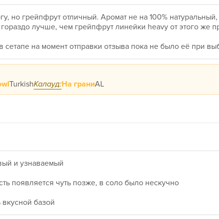
у, но грейпфрут отличный. Аромат не на 100% натуральный, 
 гораздо лучше, чем грейпфрут линейки heavy от этого же п
в сетапе на момент отправки отзыва пока не было её при вы
owl
Turkish
Калауд:
На грани
AL
овый и узнаваемый
сть появляется чуть позже, в соло было нескучно
ь вкусной базой