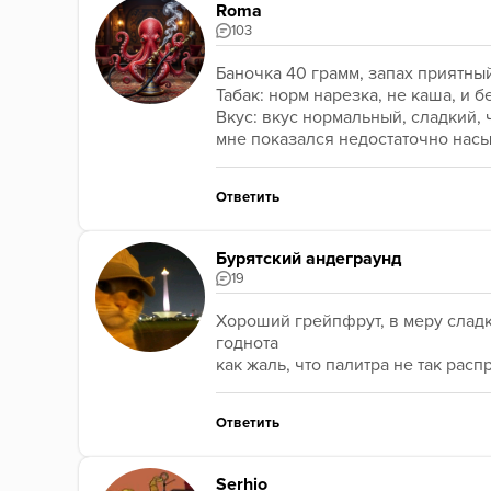
Roma
103
Баночка 40 грамм, запах приятны
Табак: норм нарезка, не каша, и б
Вкус: вкус нормальный, сладкий, 
мне показался недостаточно нас
Ответить
Бурятский андеграунд
19
Хороший грейпфрут, в меру сладко
годнота
как жаль, что палитра не так рас
Ответить
Serhio