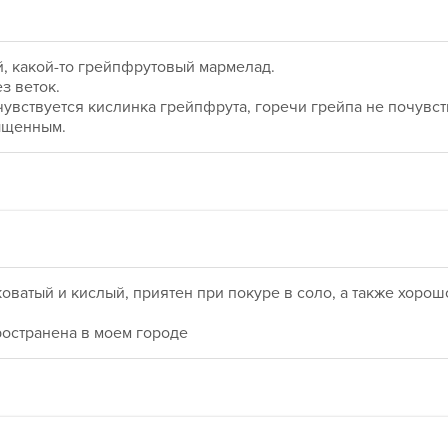
й, какой-то грейпфрутовый мармелад.
ез веток.
чувствуется кислинка грейпфрута, горечи грейпа не почувств
ыщенным.
ватый и кислый, приятен при покуре в соло, а также хорошо
пространена в моем городе