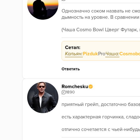
Однозначно соком назвать не смог
дымность на уровне. В сравнении
(Чаша Cosmo Bowl Цверг Футарк, 
Сетап:
Кальян:
Pizduk
Pro
Чаша:
Cosmob
Ответить
Romchesku
1890
приятный грейп, достаточно баз
есть характерная горчинка, сладо
отлично сочетается с чьей-нибуд