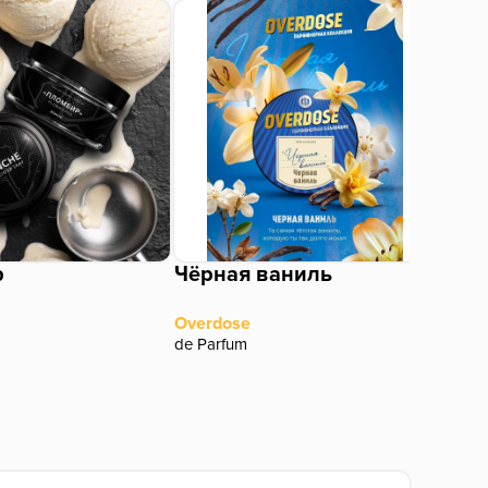
р
Чёрная ваниль
Клу
Overdose
MUST
de Parfum
Основ