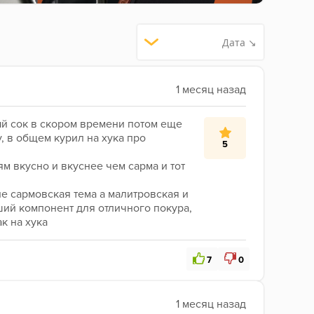
Дата ↘
й сок в скором времени потом еще 
, в общем курил на хука про
5
ям вкусно и вкуснее чем сарма и тот 
не сармовская тема а малитровская и 
ший компонент для отличного покура, 
ак на хука
7
0