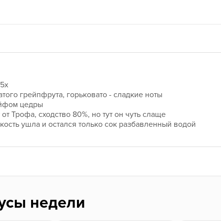
25х
атого грейпфрута, горьковато - сладкие ноты
ейфом цедры
от Трофа, сходство 80%, но тут он чуть слаще
ркость ушла и остался только сок разбавленный водой
усы недели