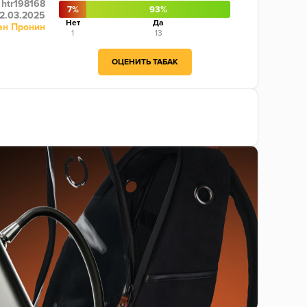
htr198168
7%
93%
2.03.2025
Нет
Да
ан Пронин
1
13
ОЦЕНИТЬ ТАБАК