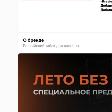
Htrevi
Добавл
Добав
О бренде
Российский табак для кальяна.