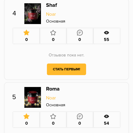
Shaf
4
Noar
Основная
0
0
0
55
Отзывов пока нет.
СТАТЬ ПЕРВЫМ!
Roma
5
Noar
Основная
0
0
0
54