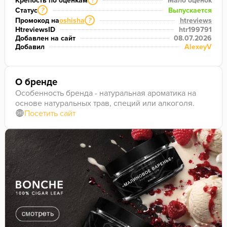
Крепость по оценкам
Мало оценок
?
Статус
Выпускается
?
Промокод на
oshisha
htreviews
?
HtreviewsID
htr199791
Добавлен на сайт
08.07.2026
Добавил
AlexeyV
О бренде
Особенность бренда - натуральная ароматика на
основе натуральных трав, специй или алкоголя.
Посетить сайт