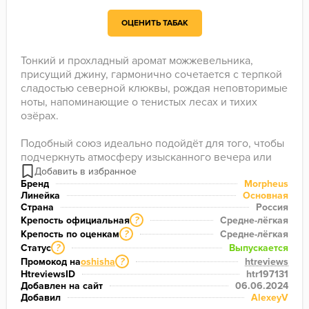
ОЦЕНИТЬ ТАБАК
Тонкий и прохладный аромат можжевельника, 
присущий джину, гармонично сочетается с терпкой 
сладостью северной клюквы, рождая неповторимые 
ноты, напоминающие о тенистых лесах и тихих 
озёрах.

Подобный союз идеально подойдёт для того, чтобы 
подчеркнуть атмосферу изысканного вечера или 
просто насладиться минуткой отдыха после долгого 
дня.
Бренд
Morpheus
Линейка
Основная
Страна
Россия
Крепость официальная
Средне-лёгкая
?
Крепость по оценкам
Средне-лёгкая
?
Статус
Выпускается
?
Промокод на
oshisha
htreviews
?
HtreviewsID
htr197131
Добавлен на сайт
06.06.2024
Добавил
AlexeyV