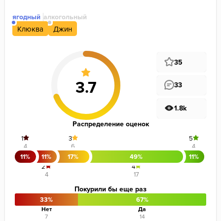
ягодный
алкогольный
Клюква
Джин
35
33
1.8k
Распределение оценок
1
3
5
4
6
4
11%
11%
17%
49%
11%
2
4
4
17
Покурили бы еще раз
33%
67%
Нет
Да
7
14