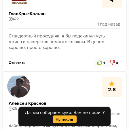
ГлавКрысКальян
472
Стандартный проходняк, я бы подскинул чуть 
джина и наверстал немного клюквы. В целом 
хорошо, просто хорошо.
Ответить
1
0
2.8
Алексей Краснов
25
Да, мы собираем куки. Вам не пофиг?
Ну пофиг
Забил, первые 15 минут оно как бы было приятным, 