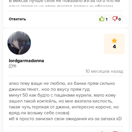
В миксах лучше себя не показало из-за того что ни 
одна сторона не открывается должным образом 
получается что вы просто добавляется в микс 
горечь. Не могу сказать что это критически плохо - 
Ответить
1
0
но докуривать это я бы не стал.
4
lordgarmadonna
16
алко тему ваще не люблю, из банки прям сильно 
джином тянет.. ноо по вкусу прям гуд
минут 50 как будто с пацанами курили, мало кому 
зашел такой коктейль, но мне вкатила кислость, 
такая чуть терпкая от джина, интересно короче, но 
вряд-ли возьму себе снова)
мб я просто занизил свои ожидания из-за запаха xD