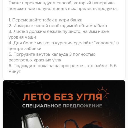
Также порекомендуем способ, который наверняка
поможет вам почувствовать всю прелесть продукта:
1. Перемешайте табак внутри банки
2. Измерьте чашей необходимый объем табака
3. Листья должны лежать пушисто, на 2мм ниже
уровня чаши
4. Для более мягкого курения сделайте “колодец” в
центре забивки
5. Погрузите внутрь калауда 3 полностью
разогретых красных угля
6. Подождите пока чаша прогреется, это займет 5-6
минут