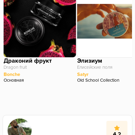
Драконий фрукт
Элизиум
Dragon fruit
Елисейские поля
Bonche
Satyr
Основная
Old School Collection
4.2