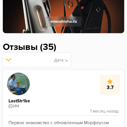
Отзывы (35)
Дата ↘
3.7
LastStr1ke
284
Первое знакомство с обновленным Морфеусом 