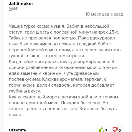
JahSmoker
441
Чашка турка космо мумия. Забил в небольшой 
отступ, грел шесть с половиной минут на трех 25-х. 
Табак не прогрелся полностью. Пока раскуривал 
вкус был максимально похож на сладкий бабл с 
перечной мятой и ментолом, а на послевкусии ноты 
тухлой клюквы с оттенком сырости. 
Когда табак прогрелся, вкус деформировался. В 
основе разбавленный клюквенный морс с тонким, 
едва заметным хвойным, чуть древесным 
послевкусием. Клюква ароматная, терпкая, с 
горчинкой и долей сладости, которая добавляет 
глубины вкусу.
Как клюквенный морс с легким хвойным оттенком 
вполне приятный микс. Покурил бы снова. Вот 
только крепость средне-легкая. Хотелось бы чуть 
выше…  
Ответить
7
0