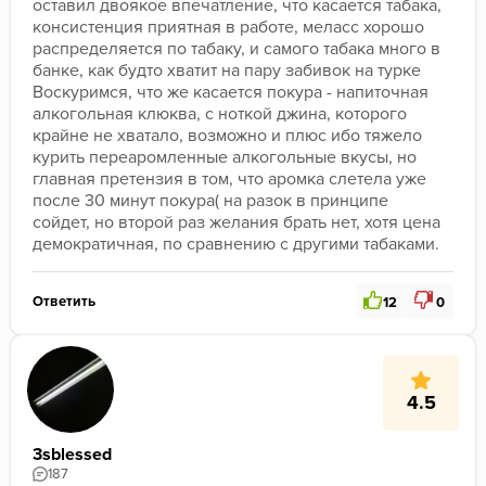
оставил двоякое впечатление, что касается табака, 
консистенция приятная в работе, меласс хорошо 
распределяется по табаку, и самого табака много в 
банке, как будто хватит на пару забивок на турке 
Воскуримся, что же касается покура - напиточная 
алкогольная клюква, с ноткой джина, которого 
крайне не хватало, возможно и плюс ибо тяжело 
курить переаромленные алкогольные вкусы, но 
главная претензия в том, что аромка слетела уже 
после 30 минут покура( на разок в принципе 
сойдет, но второй раз желания брать нет, хотя цена 
демократичная, по сравнению с другими табаками.
Ответить
12
0
4.5
3sblessed
187