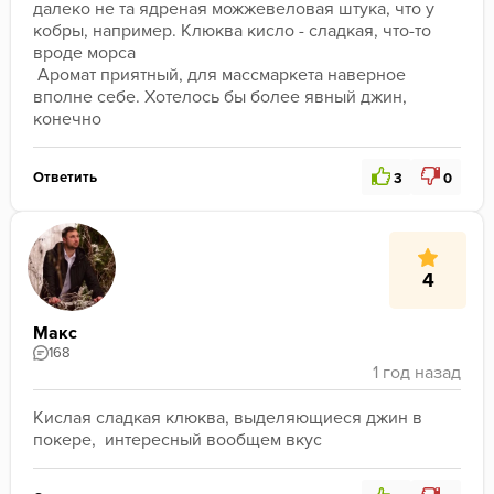
табаком, и он вроде как средний, но накурить за 40 
далеко не та ядреная можжевеловая штука, что у 
минут они так и не смог.
кобры, например. Клюква кисло - сладкая, что-то 
вроде морса

 Аромат приятный, для массмаркета наверное 
вполне себе. Хотелось бы более явный джин, 
конечно
Ответить
3
0
4
Макс
168
Кислая сладкая клюква, выделяющиеся джин в 
покере,  интересный вообщем вкус