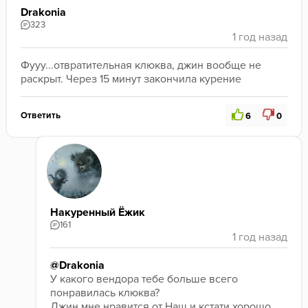
Drakonia
323
Фууу...отвратительная клюква, джин вообще не 
раскрыт. Через 15 минут закончила курение
Ответить
6
0
Накуренный Ёжик
161
@Drakonia
У какого вендора тебе больше всего 
понравилась клюква? 

Джин мне нравится от Наш и кстати хорошо 