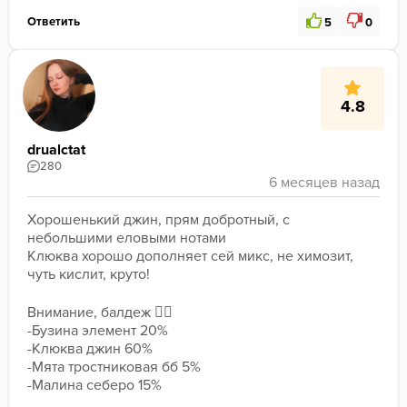
Ответить
5
0
4.8
drualctat
280
Хорошенький джин, прям добротный, с 
небольшими еловыми нотами
Клюква хорошо дополняет сей микс, не химозит, 
чуть кислит, круто!
Внимание, балдеж 👇🏽
-Бузина элемент 20%
-Клюква джин 60%
-Мята тростниковая бб 5%
-Малина себеро 15%