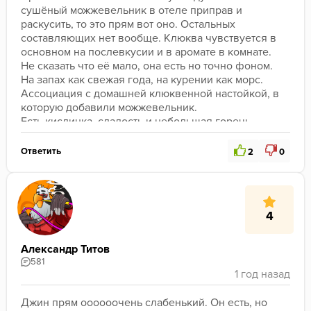
сушёный можжевельник в отеле приправ и 
раскусить, то это прям вот оно. Остальных 
составляющих нет вообще. Клюква чувствуется в 
основном на послевкусии и в аромате в комнате. 
Не сказать что её мало, она есть но точно фоном. 
На запах как свежая года, на курении как морс. 

Ассоциация с домашней клюквенной настойкой, в 
которую добавили можжевельник. 

Есть кислинка, сладость и небольшая горечь. 
Баланс хороший

Ответить
2
0
В целом первые минут 20 курилось вкусно. Не 
ядрено, сбалансированно. И можно было бы даже 4 
поставить, но вот на 30 минуте клюква 
попрощалась и свалила в закат. А вместо неё 
4
появился аромат какого то мокрого картона. Судя 
по всему это вышла база, и вкупе с 
можжевельником дала такой эффект. На 40 минуте 
Александр Титов
затушил. Аромат сильно деформировался и стало 
581
сильно невкусно. Это при условии что курилось на 
мягком жаре, расстановка пирамидкой. 

Второй минус- крепость. Это первое знакомство с 
Джин прям оооооочень слабенький. Он есть, но 