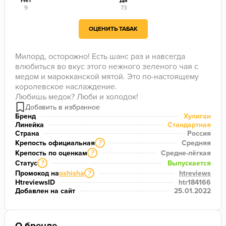
Нет
Да
9
73
ОЦЕНИТЬ ТАБАК
Милорд, осторожно! Есть шанс раз и навсегда 
влюбиться во вкус этого нежного зеленого чая с 
медом и марокканской мятой. Это по-настоящему 
королевское наслаждение.

Любишь медок? Люби и холодок!
Бренд
Хулиган
Линейка
Стандартная
Страна
Россия
Крепость официальная
Средняя
?
Крепость по оценкам
Средне-лёгкая
?
Статус
Выпускается
?
Промокод на
oshisha
htreviews
?
HtreviewsID
htr184166
Добавлен на сайт
25.01.2022