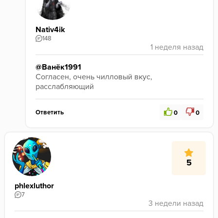
Nativ4ik
148
@Ванёк1991
Согласен, очень чилловый вкус, 
расслабляющий
Ответить
0
0
5
phlexluthor
7