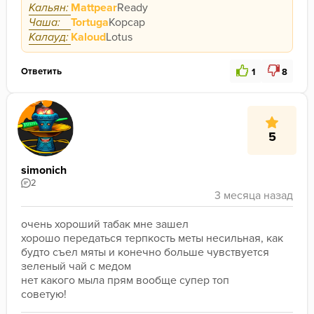
Кальян:
Mattpear
Ready
Чаша:
Tortuga
Корсар
Калауд:
Kaloud
Lotus
Ответить
1
8
5
simonich
2
очень хороший табак мне зашел 
хорошо передаться терпкость меты несильная, как 
будто съел мяты и конечно больше чувствуется 
зеленый чай с медом 
нет какого мыла прям вообще супер топ 
советую! 