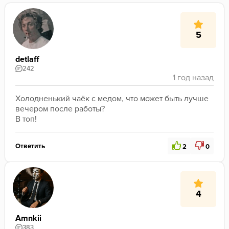
5
detlaff
242
Холодненький чаёк с медом, что может быть лучше 
вечером после работы?

В топ!
Ответить
2
0
4
Amnkii
383