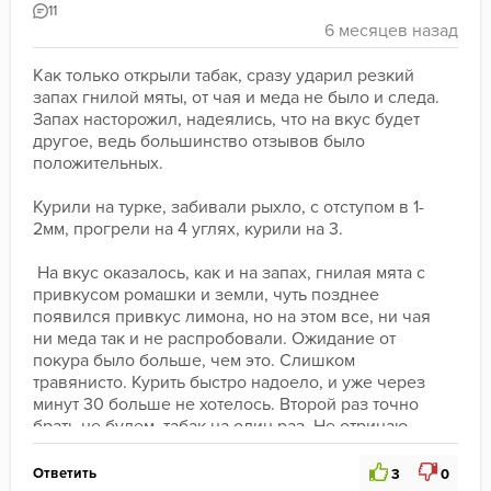
11
Как только открыли табак, сразу ударил резкий 
запах гнилой мяты, от чая и меда не было и следа. 
Запах насторожил, надеялись, что на вкус будет 
другое, ведь большинство отзывов было 
положительных.
Курили на турке, забивали рыхло, с отступом в 1-
2мм, прогрели на 4 углях, курили на 3.
 На вкус оказалось, как и на запах, гнилая мята с 
привкусом ромашки и земли, чуть позднее 
появился привкус лимона, но на этом все, ни чая 
ни меда так и не распробовали. Ожидание от 
покура было больше, чем это. Слишком 
травянисто. Курить быстро надоело, и уже через 
минут 30 больше не хотелось. Второй раз точно 
брать не будем, табак на один раз. Не отрицаю, 
возможно зависело от партии, но рисковать 
больше не хочется. 
Ответить
3
0