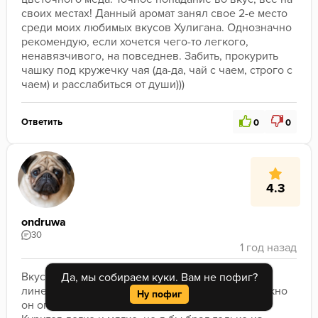
своих местах! Данный аромат занял свое 2-е место 
среди моих любимых вкусов Хулигана. Однозначно 
рекомендую, если хочется чего-то легкого, 
ненавязчивого, на повседнев. Забить, прокурить 
чашку под кружечку чая (да-да, чай с чаем, строго с 
чаем) и расслабиться от души)))
Ответить
0
0
4.3
ondruwa
30
Вкус почувствовался слабее чем из крепкой 
Да, мы собираем куки. Вам не пофиг?
линейки, но тоже неплохо, забивал друг, возможно 
Ну пофиг
он оподливился
