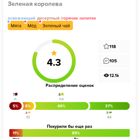
Зеленая королева
освежающий
десертный
горячие напитки
Мята
Мёд
Зеленый чай
118
105
12.1k
Распределение оценок
1
4
6
58
5%
8%
49%
37%
3
5
10
44
Покурили бы еще раз
11%
89%