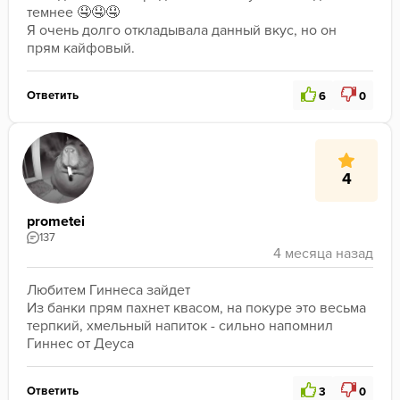
темнее 🤤🤤🤤
Я очень долго откладывала данный вкус, но он 
прям кайфовый. 
Ответить
6
0
4
prometei
137
Любитем Гиннеса зайдет
Из банки прям пахнет квасом, на покуре это весьма 
терпкий, хмельный напиток - сильно напомнил 
Гиннес от Деуса
Ответить
3
0