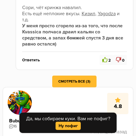
Сори, чёт кринжа навалил.
Есть ещё неплохие вкусы. 
Кизил
, 
Yagodza
 и 
т.д.
У меня просто сгорело из-за того, что после 
Kvassica полчаса драил кальян со 
средством, а запах 
бомжей
 спустя 3 дня все 
равно остался)
Ответить
2
0
Могу понять. Сам очень люблю линейку Sabotage, но перепробовав 3/4 линейки могу сказать что откровенного проходняка и фигни там гораздо больше чем реально годных вкусов
СМОТРЕТЬ ВСЕ (3)
4.8
Да, мы собираем куки. Вам не пофиг?
Bubuka
Ну пофиг
16