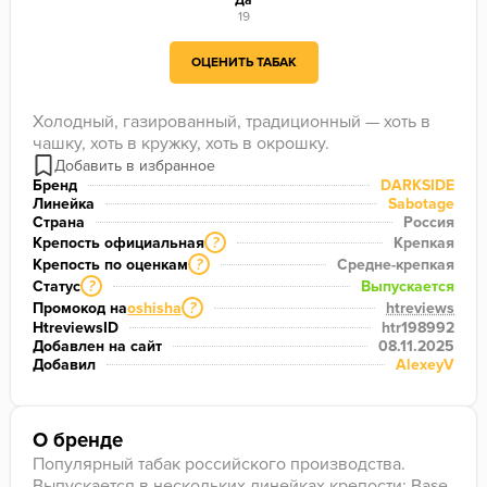
Да
19
ОЦЕНИТЬ ТАБАК
Холодный, газированный, традиционный — хоть в 
чашку, хоть в кружку, хоть в окрошку.
Бренд
DARKSIDE
Линейка
Sabotage
Страна
Россия
Крепость официальная
Крепкая
?
Крепость по оценкам
Средне-крепкая
?
Статус
Выпускается
?
Промокод на
oshisha
htreviews
?
HtreviewsID
htr198992
Добавлен на сайт
08.11.2025
Добавил
AlexeyV
О бренде
Популярный табак российского производства.
Выпускается в нескольких линейках крепости: Base