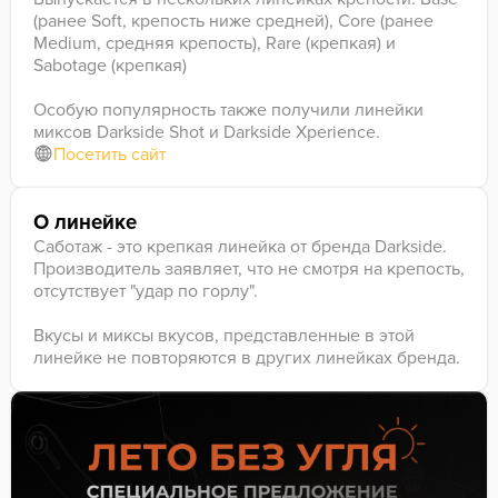
(ранее Soft, крепость ниже средней), Core (ранее
Medium, средняя крепость), Rare (крепкая) и
Sabotage (крепкая)
Особую популярность также получили линейки
миксов Darkside Shot и Darkside Xperience.
Посетить сайт
О линейке
Саботаж - это крепкая линейка от бренда Darkside.
Производитель заявляет, что не смотря на крепость,
отсутствует "удар по горлу".
Вкусы и миксы вкусов, представленные в этой
линейке не повторяются в других линейках бренда.