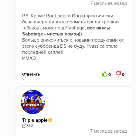
сильного
удовольствия я все равно не получил.
Пытаюсь быть объективным, но больше 
2/5 
поставить рука не поднимается. 
Курите хорошие 
P.S. Кроме 
Root bear
 и 
Ирги
 (практически 
табаки и не покупайте Sabotage))
безальтернативные ароматы среди крепких 
табаков), может ещё 
Voltage
, 
все вкусы
Sabotage - чистые помои))
Больше знакомиться с новыми продуктами от 
этого суббренда DS не буду, Kvassica стала 
последней каплей.
ИМХО 
Ответить
0
0
Triple apple
332