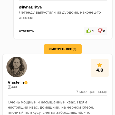
@ilyhaBritva
Легенду выпустили из дурдома, наконец-то 
отзывы!
Ответить
1
0
Скорее неудачная пачка, потому что у меня подобная ситуация произошла рутбиром, когда покупал пачки в разное время 
СМОТРЕТЬ ВСЕ (3)
4.8
Vlastelin
440
Очень мощный и насыщенный квас. Прям 
настоящий квас, домашний, на черном хлебе, 
плотный по вкусу, слегка забродивший, что 