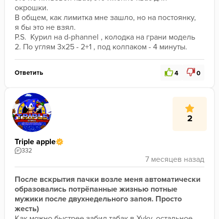
окрошки.  
В общем, как лимитка мне зашло, но на постоянку, 
я бы это не взял.
P.S.  Курил на d-phannel , колодка на грани модель 
2. По углям 3x25 - 2+1 , под колпаком - 4 минуты. 
Ответить
4
0
2
Triple apple
332
После вскрытия пачки возле меня автоматически 
образовались потрёпанные жизнью потные 
мужики после двухнедельного запоя. Просто 
жесть)
Как можно быстрее 
забил табак в Xyky
, остальное 