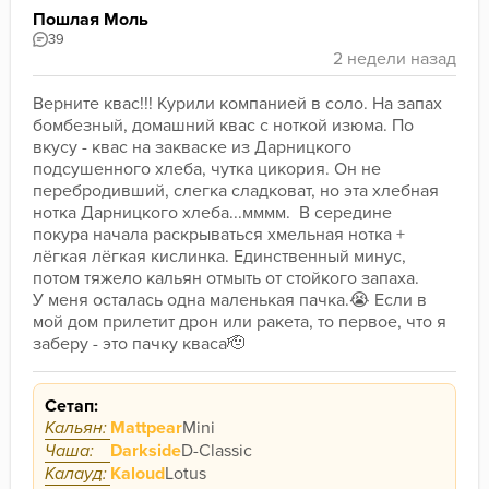
Пошлая Моль
39
Верните квас!!! Курили компанией в соло. На запах 
бомбезный, домашний квас с ноткой изюма. По 
вкусу - квас на закваске из Дарницкого 
подсушенного хлеба, чутка цикория. Он не 
перебродивший, слегка сладковат, но эта хлебная 
нотка Дарницкого хлеба...мммм.  В середине 
покура начала раскрываться хмельная нотка + 
лёгкая лёгкая кислинка. Единственный минус, 
потом тяжело кальян отмыть от стойкого запаха.
У меня осталась одна маленькая пачка.😭 Если в 
мой дом прилетит дрон или ракета, то первое, что я 
заберу - это пачку кваса🫡
Сетап:
Кальян:
Mattpear
Mini
Чаша:
Darkside
D-Classic
Калауд:
Kaloud
Lotus