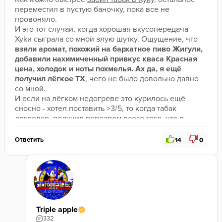
переместил в пустую баночку, пока все не 
провоняло.
И это тот случай, когда хорошая вкусопередача 
Xykи сыграла со мной злую шутку. Ощущение, что 
взяли аромат,
похожий на бархатное
пиво Жигули, 
добавили нахимиченный
привкус кваса Красная 
цена, холодок и ноты похмелья.
Ах да, я ещё 
получил лёгкое ТХ
, чего не было довольно давно 
со мной.
И если на лёгком недогреве это курилось ещё 
сносно - хотел поставить >3/5, то когда табак 
догрелся, получил переаром всего того, что я 
описал выше.
Это невкусно.
 И я совершенно не понимаю такую 
Ответить
14
0
высокую оценку данного вкуса со стороны других 
кальянных любителей на сайте. И это притом, что в 
жизни я обожаю и квас, и темное пиво (хотя не пью, 
беру безалкогольное в барах).
Возможно аромат 
раскрылся несколько иначе, 
чем на обычной колодке и углях
, но на 
электронном контроллере
жара - это прямо плохо.
Triple apple
Спустя 30 минут покура стало более-менее, но 
332