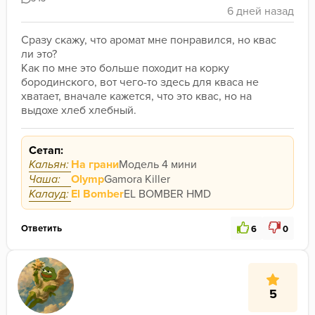
Сразу скажу, что аромат мне понравился, но квас 
ли это? 
Как по мне это больше походит на корку 
бородинского, вот чего-то здесь для кваса не 
хватает, вначале кажется, что это квас, но на 
выдохе хлеб хлебный.
Сетап:
Кальян:
На грани
Модель 4 мини
Чаша:
Olymp
Gamora Killer
Калауд:
El Bomber
EL BOMBER HMD
Ответить
6
0
5