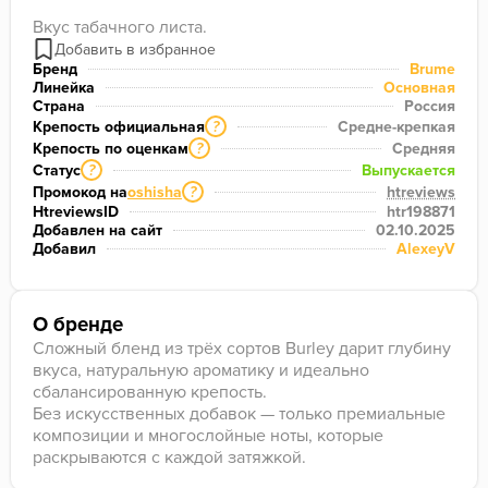
Вкус табачного листа.
Бренд
Brume
Линейка
Основная
Страна
Россия
Крепость официальная
Средне-крепкая
?
Крепость по оценкам
Средняя
?
Статус
Выпускается
?
Промокод на
oshisha
htreviews
?
HtreviewsID
htr198871
Добавлен на сайт
02.10.2025
Добавил
AlexeyV
О бренде
Сложный бленд из трёх сортов Burley дарит глубину
вкуса, натуральную ароматику и идеально
сбалансированную крепость.
Без искусственных добавок — только премиальные
композиции и многослойные ноты, которые
раскрываются с каждой затяжкой.