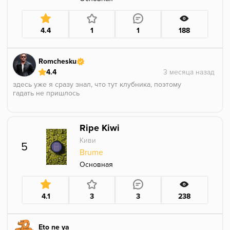
немного)
Брать стоит!
4.4
1
1
188
Romchesku
4.4
здесь уже я сразу знал, что тут клубника, поэтому
гадать не пришлось
вкус яркий, сама ягода с лёгкой ноткой
травянистости, в джем не укатывается
Ripe Kiwi
Киви
5
Brume
Основная
4.1
3
3
238
Eto ne ya