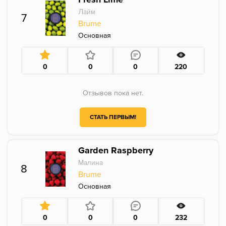
Лайм
7
Brume
Основная
0
0
0
220
Отзывов пока нет.
СТАТЬ ПЕРВЫМ!
Garden Raspberry
Малина
8
Brume
Основная
0
0
0
232