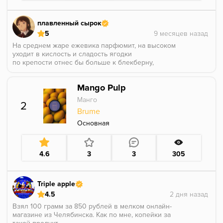
плавленный сырок
5
На среднем жаре ежевика парфюмит, на высоком
уходит в кислость и сладость ягодки
по крепости отнес бы больше к блекберну,
максимум овердозу
по вкусу - очень вкусно, жаростойкость -
Mango Pulp
бешеная, констистенция - огонь
Манго
2
Весь прокур и прогрев на 2+2 нг2
Brume
Достойный продукт, напинал за 15 минут, быстро
отпустил и курился комфортно мягко
Основная
4.6
3
3
305
Triple apple
4.5
Взял 100 грамм за 850 рублей в мелком онлайн-
магазине из Челябинска. Как по мне, копейки за