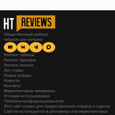
Общественный рейтинг
табаков для кальяна
Рейтинг табаков
Рейтинг брендов
Рейтинг линеек
Зал славы
Новые отзывы
Новости
Контакты
Маркетинговые материалы
Условия использования
Политика конфиденциальности
Этот сайт служит для предоставления отзывов и оценок.
Сайт не используется в рекламных или маркетинговых