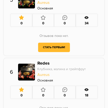
5
Aureus
Основная
0
0
0
34
Отзывов пока нет.
СТАТЬ ПЕРВЫМ!
Redes
Клубника, малина и грейпфрут
6
Aureus
Основная
0
0
0
18
Отзывов пока нет.