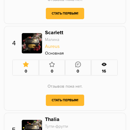
СТАТЬ ПЕРВЫМ!
Scarlett
Малина
4
Aureus
Основная
0
0
0
16
Отзывов пока нет.
СТАТЬ ПЕРВЫМ!
Thalia
Тутти-фрутти