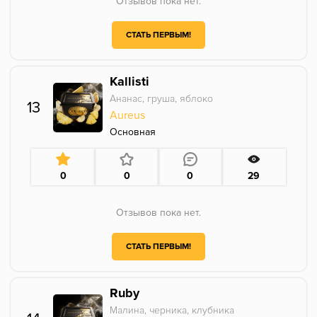
Отзывов пока нет.
СТАТЬ ПЕРВЫМ!
Kallisti
Ананас, груша, яблоко
13
Aureus
Основная
0
0
0
29
Отзывов пока нет.
СТАТЬ ПЕРВЫМ!
Ruby
Малина, черника, клубника