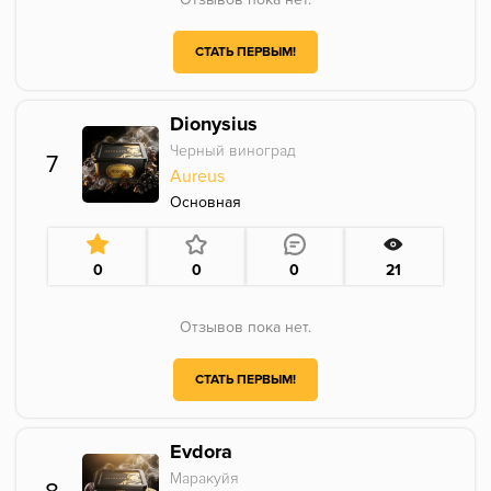
СТАТЬ ПЕРВЫМ!
Dionysius
Черный виноград
7
Aureus
Основная
0
0
0
21
Отзывов пока нет.
СТАТЬ ПЕРВЫМ!
Evdora
Маракуйя