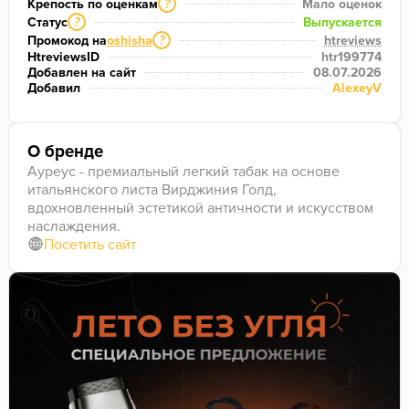
Крепость по оценкам
Мало оценок
?
Статус
Выпускается
?
Промокод на
oshisha
htreviews
?
HtreviewsID
htr199774
Добавлен на сайт
08.07.2026
Добавил
AlexeyV
О бренде
Ауреус - премиальный легкий табак на основе
итальянского листа Вирджиния Голд,
вдохновленный эстетикой античности и искусством
наслаждения.
Посетить сайт