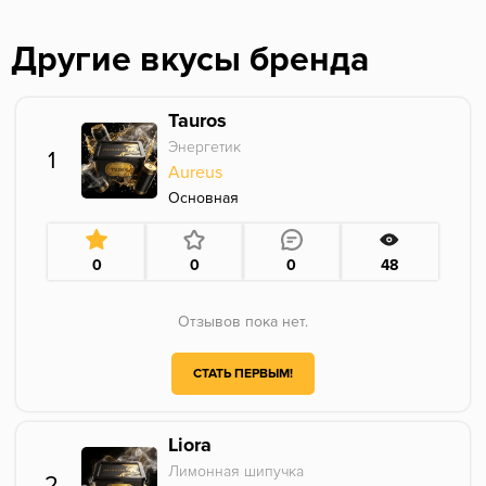
Другие вкусы бренда
Tauros
Энергетик
1
Aureus
Основная
0
0
0
48
Отзывов пока нет.
СТАТЬ ПЕРВЫМ!
Liora
Лимонная шипучка
2