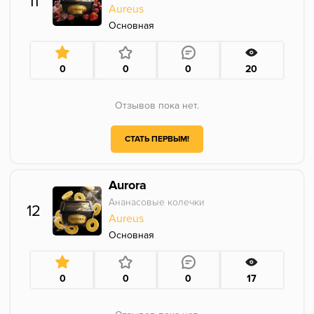
11
Aureus
Основная
0
0
0
20
Отзывов пока нет.
СТАТЬ ПЕРВЫМ!
Aurora
Ананасовые колечки
12
Aureus
Основная
0
0
0
17