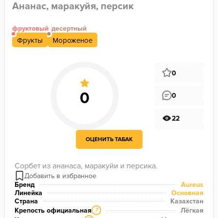
Ананас, маракуйя, персик
фруктовый
десертный
Фрукты
Мороженое
0
0
22
ОЦЕНИТЬ ТАБАК
Сорбет из ананаса, маракуйи и персика.
Бренд
Aureus
Линейка
Основная
Страна
Казахстан
Крепость официальная
Лёгкая
?