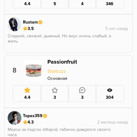
4.4
5
4
346
Rustam
3.5
Сладкий, свежий, дымный. Но вкус очень слабый, а
жаль.
Passionfruit
8
Starbuzz
Основная
4.4
3
3
304
Topas359
4.3
Мерси за подгон @Kapral, табачок дождался своего
часа.