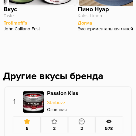
Вкус
Пино Нуар
Taste
Kalos Limen
Trofimoff’s
Догма
John Calliano Fest
Экспериментальная линейк
Другие вкусы бренда
Passion Kiss
1
Starbuzz
Основная
5
2
2
578