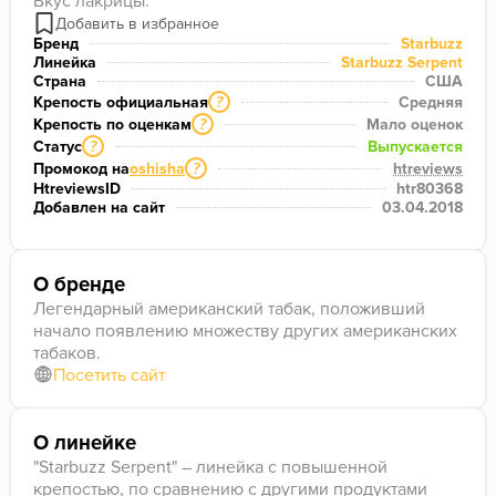
Вкус лакрицы.
Бренд
Starbuzz
Линейка
Starbuzz Serpent
Страна
США
Крепость официальная
Средняя
?
Крепость по оценкам
Мало оценок
?
Статус
Выпускается
?
Промокод на
oshisha
htreviews
?
HtreviewsID
htr80368
Добавлен на сайт
03.04.2018
О бренде
Легендарный американский табак, положивший
начало появлению множеству других американских
табаков.
Посетить сайт
О линейке
"Starbuzz Serpent" – линейка с повышенной
крепостью, по сравнению с другими продуктами