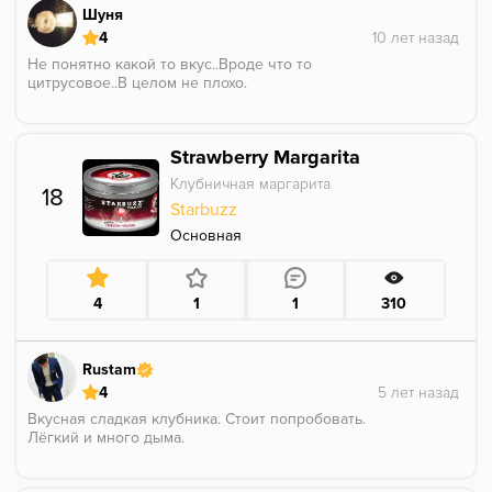
Шуня
4
Не понятно какой то вкус..Вроде что то
цитрусовое..В целом не плохо.
Strawberry Margarita
Клубничная маргарита
18
Starbuzz
Основная
4
1
1
310
Rustam
4
Вкусная сладкая клубника. Стоит попробовать.
Лёгкий и много дыма.