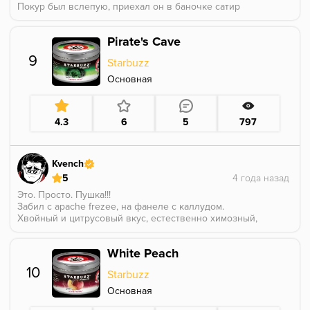
Покур был вслепую, приехал он в баночке сатир
блэкджек.
По цвету понял, что вирджиния, бил на турке, грел
Pirate's Cave
на 3 25-х.
На запах - что то мультифруктовое.
9
Starbuzz
При покуре ощущения смешанные,но скорее
положительные.
Основная
Берём сок мультифрукт, из тех что подешевле, такой
разбавленный водой. И добавляем туда
цветочность. Это в меру сладко и вполне себе
4.3
6
5
797
вкусно. Крепости, естественно, нет.
И всё же это не приторно и не химозно, чаша была
скурена до конца и с удовольствием 👍
Kvench
5
Это. Просто. Пушка!!!
Забил с apache frezee, на фанеле с каллудом.
Хвойный и цитрусовый вкус, естественно химозный,
и это никак не мешает наслаждаться вкусом.
Дымный и сильный вкус. 1:30-2 часа и аромка лишь
White Peach
немного потускнела.
Абсолютный фаворит в коллекции.
10
Starbuzz
Основная