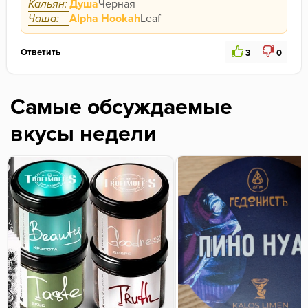
Кальян:
Душа
Черная
Чаша:
Alpha Hookah
Leaf
Ответить
3
0
Самые обсуждаемые
вкусы недели