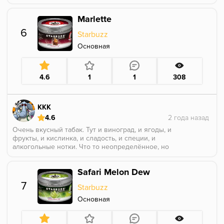
дальше. Запах просто волшебный.
В курении он уже слабее и немного другой, но все
Marlette
равно вкус очень нравится (хотя в целом старбаззом
не увлекаюсь).
6
Starbuzz
Основная
4.6
1
1
308
KKK
4.6
Очень вкусный табак. Тут и виноград, и ягоды, и
фрукты, и кислинка, и сладость, и специи, и
алкогольные нотки. Что то неопределённое, но
чертовски вкусное.
Safari Melon Dew
7
Starbuzz
Основная