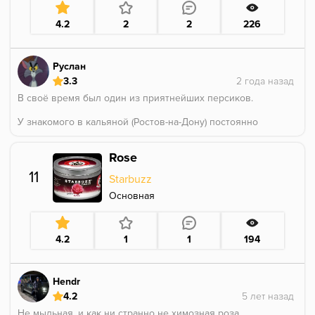
4.2
2
2
226
Руслан
3.3
В своё время был один из приятнейших персиков.
У знакомого в кальяной (Ростов-на-Дону) постоянно
стоял этот вкус, регулярно у него там и курили.
Сейчас бы не зашел никому
Rose
11
Starbuzz
Основная
4.2
1
1
194
Hendr
4.2
Не мыльная, и как ни странно не химозная роза.