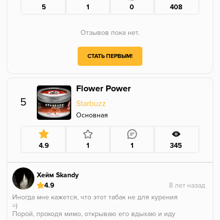
5
1
0
408
Отзывов пока нет.
СТАТЬ ПЕРВЫМ!
Flower Power
5
Starbuzz
Основная
4.9
1
1
345
Хейм Skandy
4.9
Иногда мне кажется, что этот табак не для курения
=)
Порой, проходя мимо, открываю его вдыхаю и иду