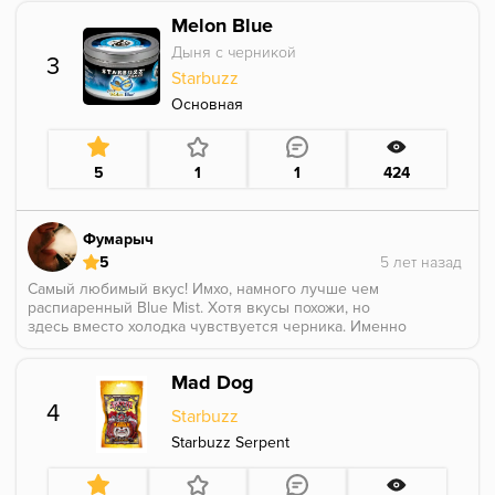
Melon Blue
Дыня с черникой
3
Starbuzz
Основная
5
1
1
424
Фумарыч
5
Самый любимый вкус! Имхо, намного лучше чем
распиаренный Blue Mist. Хотя вкусы похожи, но
здесь вместо холодка чувствуется черника. Именно
это и даёт это идеальное сочетание вкуса.
Mad Dog
4
Starbuzz
Starbuzz Serpent