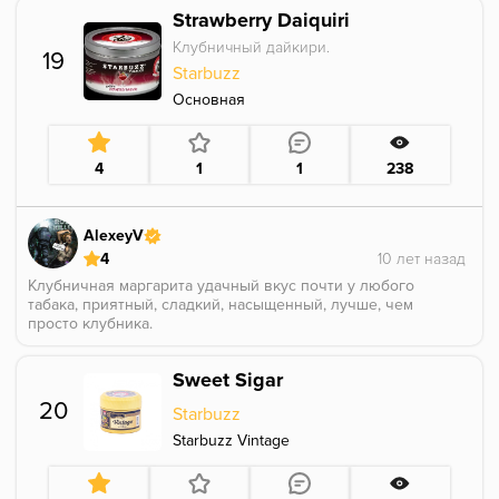
Strawberry Daiquiri
Клубничный дайкири.
19
Starbuzz
Основная
4
1
1
238
AlexeyV
4
Клубничная маргарита удачный вкус почти у любого
табака, приятный, сладкий, насыщенный, лучше, чем
просто клубника.
Sweet Sigar
20
Starbuzz
Starbuzz Vintage