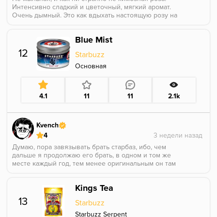
Интенсивно сладкий и цветочный, мягкий аромат.
Очень дымный. Это как вдыхать настоящую розу на
пике ее жизни. Похоже на афродизиак, хаха. Я
продолжаю пробовать разные вкусы, ищу больше
Blue Mist
фаворитов среди вкусов розы, но пока ничего не
сравнится с этим вариантом. Этот вкус также
12
Starbuzz
отлично заходит в миксы с цитрусовыми ароматами
и мятой, и если вы смешаете его с жасмином - то
Основная
познаете рай :)
4.1
11
11
2.1k
Kvench
4
Думаю, пора завязывать брать старбаз, ибо, чем
дальше я продолжаю его брать, в одном и том же
месте каждый год, тем менее оригинальным он там
становится.
По крайней мере, всё больше и больше, начинают
Kings Tea
проскакивать точки соприкосновения с палью.
Не таким я ожидал увидеть блю мист, ибо я его
13
Starbuzz
пробовал давным давно... На первых старбазовских
вейпах. которые работали на картиджах.
Starbuzz Serpent