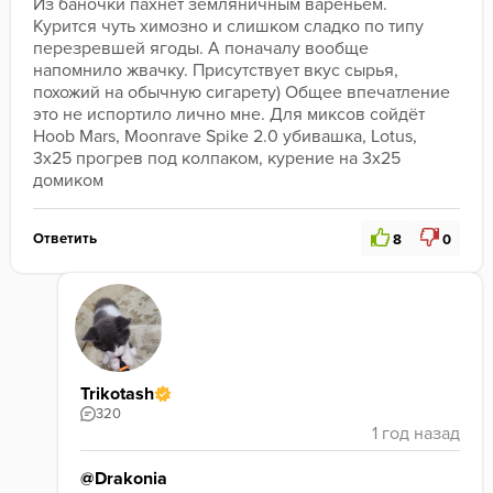
Из баночки пахнет земляничным вареньем. 
Курится чуть химозно и слишком сладко по типу 
перезревшей ягоды. А поначалу вообще 
напомнило жвачку. Присутствует вкус сырья, 
похожий на обычную сигарету) Общее впечатление 
это не испортило лично мне. Для миксов сойдёт

Hoob Mars, Moonrave Spike 2.0 убивашка, Lotus, 
3x25 прогрев под колпаком, курение на 3х25 
домиком
Ответить
8
0
Trikotash
320
@Drakonia