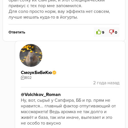
брал сотку их Сангрии, и этот специфический 
привкус с тех пор мне запомнился.

Для соло просто норм, вау эффекта нет совсем, 
лучше мешать куда-то в йогурты.
Ответить
9
0
СмоукБиБиКю
802
@Volchkov_Roman
Ну, вот, сырьё у Сапфира, ББ и пр. прям не 
нравится... главный фактор отпугивающий от 
массмаркета! Ведь аромка не так долго и 
живёт и база, так или иначе, вылезает и это 
не особо то вкусно