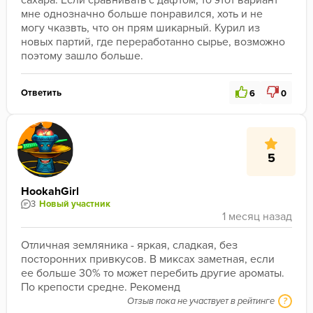
сахара. Если сравнивать с дафтом, то этот вариант 
мне однозначно больше понравился, хоть и не 
могу чказвть, что он прям шикарный. Курил из 
новых партий, где переработанно сырье, возможно 
поэтому зашло больше.
Ответить
6
0
5
HookahGirl
3
Новый участник
Отличная земляника - яркая, сладкая, без 
посторонних привкусов. В миксах заметная, если 
ее больше 30% то может перебить другие ароматы. 
По крепости средне. Рекоменд
Отзыв пока не участвует в рейтинге
?