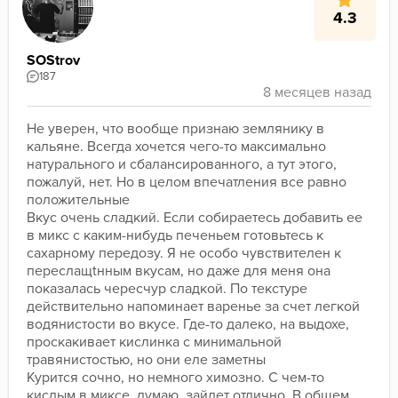
4.3
SOStrov
187
Не уверен, что вообще признаю землянику в 
кальяне. Всегда хочется чего-то максимально 
натурального и сбалансированного, а тут этого, 
пожалуй, нет. Но в целом впечатления все равно 
положительные
Вкус очень сладкий. Если собираетесь добавить ее 
в микс с каким-нибудь печеньем готовьтесь к 
сахарному передозу. Я не особо чувствителен к 
переслащtнным вкусам, но даже для меня она 
показалась чересчур сладкой. По текстуре 
действительно напоминает варенье за счет легкой 
водянистости во вкусе. Где-то далеко, на выдохе, 
проскакивает кислинка с минимальной 
травянистостью, но они еле заметны
Курится сочно, но немного химозно. С чем-то 
кислым в миксе, думаю, зайдет отлично. В общем, 