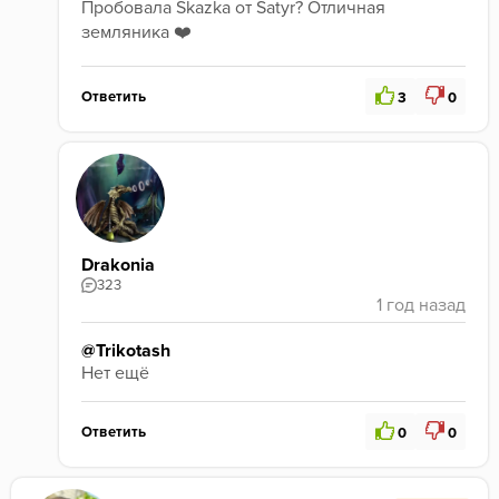
Пробовала Skazka от Satyr? Отличная 
земляника ❤️
Ответить
3
0
Drakonia
323
@Trikotash
Нет ещё 
Ответить
0
0