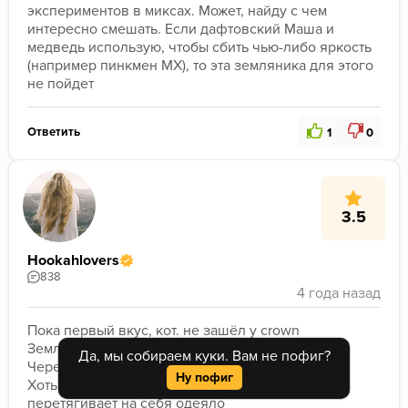
экспериментов в миксах. Может, найду с чем 
интересно смешать. Если дафтовский Маша и 
медведь использую, чтобы сбить чью-либо яркость 
(например пинкмен МХ), то эта земляника для этого 
не пойдет
Ответить
1
0
3.5
Hookahlovers
838
Пока первый вкус, кот. не зашёл у crown 

Земляника на грани химозы

Да, мы собираем куки. Вам не пофиг?
Чересчур насыщенная и переаромленная 

Ну пофиг
Хоть 20 проц в микс добавь, все равно 
перетягивает на себя одеяло