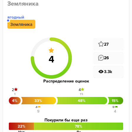
Земляника
ягодный
Земляника
27
26
3.3k
Распределение оценок
2
4
1
13
4%
33%
48%
15%
3
5
9
4
Покурили бы еще раз
22%
78%