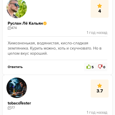
4
Руслан Лё Кальян
474
Химозненькая, водянистая, кисло-сладкая 
земляника. Курить можно, хоть и скучновато. Но в 
целом вкус хороший.
Ответить
5
0
3.7
tobacoTester
77