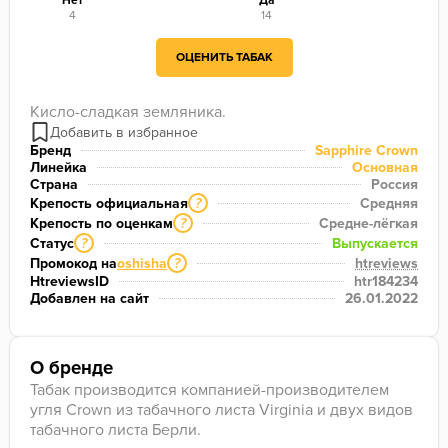
Нет
Да
4
14
ОЦЕНИТЬ ТАБАК
Кисло-сладкая земляника.
Бренд
Sapphire Crown
Линейка
Основная
Страна
Россия
Крепость официальная
Средняя
?
Крепость по оценкам
Средне-лёгкая
?
Статус
Выпускается
?
Промокод на
oshisha
htreviews
?
HtreviewsID
htr184234
Добавлен на сайт
26.01.2022
О бренде
Табак производится компанией-производителем
угля Crown из табачного листа Virginia и двух видов
табачного листа Берли.