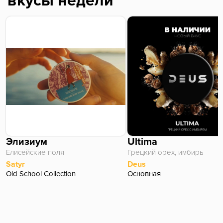
вкусы недели
Элизиум
Ultima
Елисейские поля
Грецкий орех, имбирь
Satyr
Deus
Old School Collection
Основная