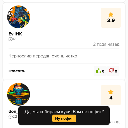
3.9
EvilHK
17
Чернослив передан очень четко
Ответить
0
0
4
don_hookah001
Да, мы собираем куки. Вам не пофиг?
22
Ну пофиг