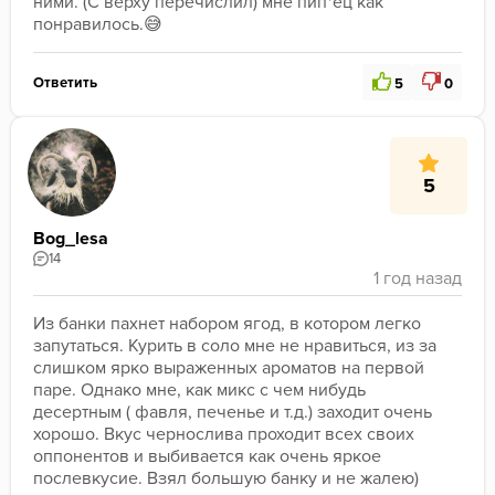
ними. (С верху перечислил) мне пип*ец как 
понравилось.😅
Ответить
5
0
5
Bog_lesa
14
Из банки пахнет набором ягод, в котором легко 
запутаться. Курить в соло мне не нравиться, из за 
слишком ярко выраженных ароматов на первой 
паре. Однако мне, как микс с чем нибудь 
десертным ( фавля, печенье и т.д.) заходит очень 
хорошо. Вкус чернослива проходит всех своих 
оппонентов и выбивается как очень яркое 
послевкусие. Взял большую банку и не жалею)