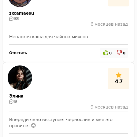
zxcamaesu
189
Неплохая каша для чайных миксов
Ответить
0
0
4.7
Элина
19
Впереди явно выступает чернослив и мне это 
нравится 😊 