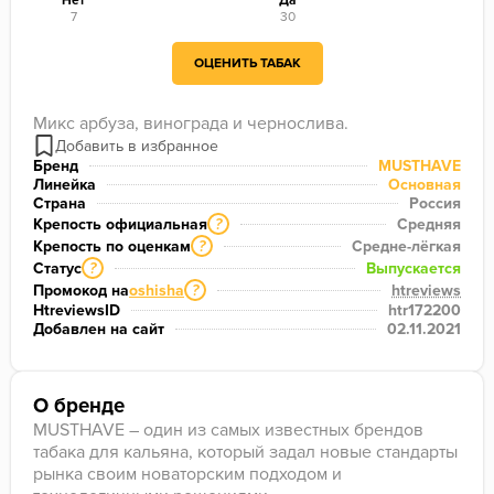
Нет
Да
7
30
ОЦЕНИТЬ ТАБАК
Микс арбуза, винограда и чернослива.
Бренд
MUSTHAVE
Линейка
Основная
Страна
Россия
Крепость официальная
Средняя
?
Крепость по оценкам
Средне-лёгкая
?
Статус
Выпускается
?
Промокод на
oshisha
htreviews
?
HtreviewsID
htr172200
Добавлен на сайт
02.11.2021
О бренде
MUSTHAVE – один из самых известных брендов
табака для кальяна, который задал новые стандарты
рынка своим новаторским подходом и