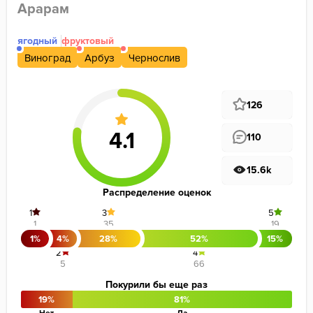
Арарам
ягодный
фруктовый
Виноград
Арбуз
Чернослив
126
110
15.6k
Распределение оценок
1
3
5
1
35
19
1%
4%
28%
52%
15%
2
4
5
66
Покурили бы еще раз
19%
81%