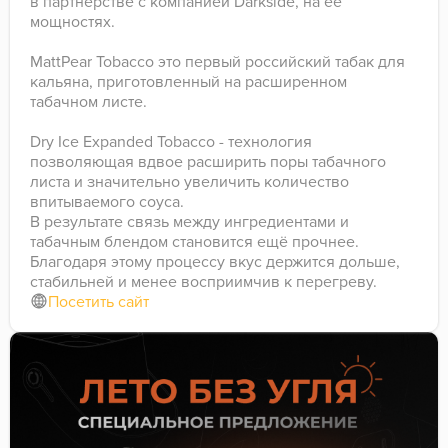
в партнерстве с компанией Darkside, на ее
мощностях.
MattPear Tobacco это первый российский табак для
кальяна, приготовленный на расширенном
табачном листе.
Dry Ice Expanded Tobacco - технология
позволяющая вдвое расширить поры табачного
листа и значительно увеличить количество
впитываемого соуса.
В результате связь между ингредиентами и
табачным блендом становится ещё прочнее.
Благодаря этому процессу вкус держится дольше,
стабильней и менее восприимчив к перегреву.
Посетить сайт