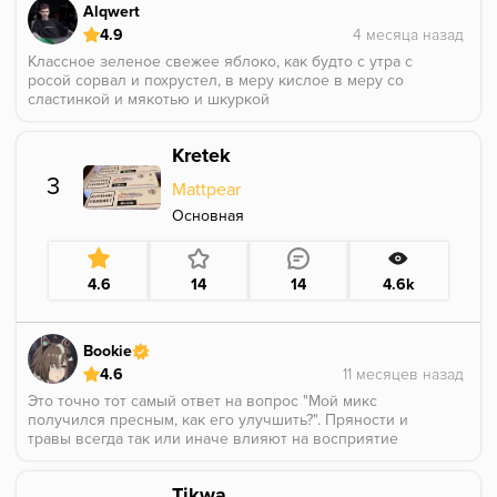
Alqwert
4.9
Классное зеленое свежее яблоко, как будто с утра с
росой сорвал и похрустел, в меру кислое в меру со
сластинкой и мякотью и шкуркой
мешал с содовой личи от сармы, 70/30 (70 яблока)
это кайф, надо будет в соло попробовать
Kretek
А так вкусно ам ам
3
Mattpear
Основная
4.6
14
14
4.6k
Bookie
4.6
Это точно тот самый ответ на вопрос "Мой микс
получился пресным, как его улучшить?". Пряности и
травы всегда так или иначе влияют на восприятие
нами как продуктов или напитков, так и кальяна. Так
что если вдруг вам волшебным образом попадется
Tikwa
Кретек Митпира - рекомендую покупать весь что