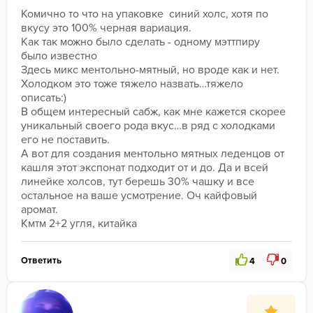
Комично то что на упаковке  синий холс, хотя по 
вкусу это 100% черная вариация.

Как так можно было сделать - одному мэттпиру 
было известно

Здесь микс ментольно-мятный, но вроде как и нет. 
Холодком это тоже тяжело назвать…тяжело 
описать:)

В общем интересный сабж, как мне кажется скорее 
уникальный своего рода вкус…в ряд с холодками 
его не поставить.

А вот для создания ментольно мятных леденцов от 
кашля этот экспонат подходит от и до. Да и всей 
линейке холсов, тут берешь 30% чашку и все 
остальное на ваше усмотрение. Оч кайфовый 
аромат.

Кмтм 2+2 угля, китайка
Ответить
4
0