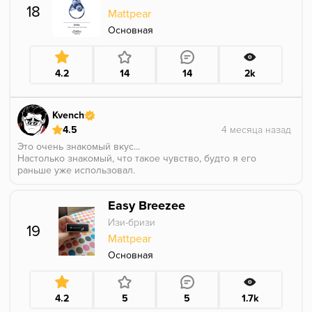
Это не ужасно, но скучновато. Для того чтобы
18
Mattpear
отдохнуть от криков ярких ароматов, подойдет
отлично.
Основная
4.2
14
14
2k
Kvench
4.5
Это очень знакомый вкус...
Настолько знакомый, что такое чувство, будто я его
раньше уже использовал.
Очень знакомый профиль.
Прекрасно сочетается с матчей СА.
Easy Breezee
Единственное, что отличает эту голубику, от той,
которую я использовал ранее, это кислинка
Изи-бризи
19
ориентала.
Mattpear
По вкусу вкусно.
Возможно есть схожесть с чармером сатира, но там
Основная
немного другая история и я сомневаюсь что это тот
прошлый вкус.
4.2
5
5
1.7k