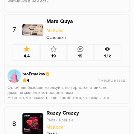
изюминка в ней есть
Mara Quya
7
Mattpear
Основная
4.4
19
19
1.1k
broErmakov
4
Отличная базовая маракуйя, не теряется в миксах
даже на маленьких процентовках.
Не знаю, что сказать еще, кроме того, что жаль, что
продукт больше не производится :(
Razzy Crazzy
Рэйзи Крейзи
8
Mattpear