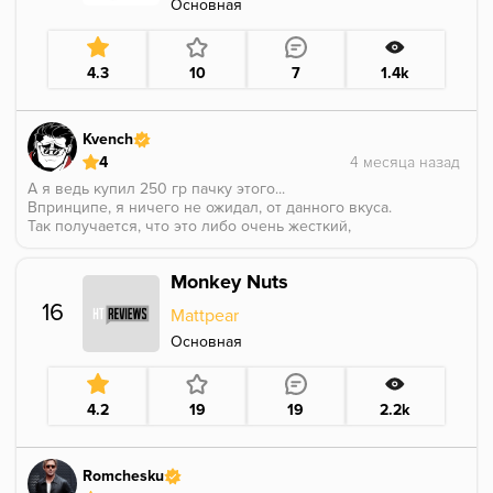
Основная
4.3
10
7
1.4k
Kvench
4
А я ведь купил 250 гр пачку этого...
Впринципе, я ничего не ожидал, от данного вкуса.
Так получается, что это либо очень жесткий,
плотный такой абрикос, либо курага.
Я больше склоняюсь ко второму варианту, ибо вкус
Monkey Nuts
максимально сухой, и ещё из тебя влагу вытягивает)
Как абрикос, это полный провал, а как кислая курага
16
Mattpear
(да, такое тоже встречается) вполне-вполне.
Ещё косточка чувствуется, никогда не понимал эту
Основная
тему, так она тут ещё и приторноватая.
4.2
19
19
2.2k
Romchesku