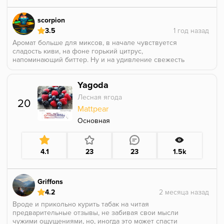
scorpion
3.5
Аромат больше для миксов, в начале чувствуется
сладость киви, на фоне горький цитрус,
напоминающий биттер. Ну и на удивление свежесть
хорошая, долго держится.
Yagoda
Лесная ягода
20
Mattpear
Основная
4.1
23
23
1.5k
Griffons
4.2
Вроде и прикольно курить табак на читая
предварительные отзывы, не забивая свои мысли
чужими ощущениями, но, иногда это может спасти