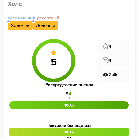
Холс
освежающий
десертный
Холодок
Леденцы
4
4
2.4k
Распределение оценок
5
4
100%
Покурили бы еще раз
100%