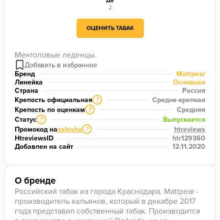
Да
2
ОЦЕНИТЬ ТАБАК
Ментоловые леденцы.
Бренд
Mattpear
Линейка
Основная
Страна
Россия
Крепость официальная
Средне-крепкая
?
Крепость по оценкам
Средняя
?
Статус
Выпускается
?
Промокод на
oshisha
htreviews
?
HtreviewsID
htr129360
Добавлен на сайт
12.11.2020
О бренде
Российский табак из города Краснодара. Mattpear -
производитель кальянов, который в декабре 2017
года представил собственный табак. Производится