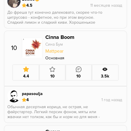
4.5
До фреша тут конечно далековато, скорее что-то
цитрусово - конфетное, но при этом вкусное.
Сладкий лимон и сладкий киви. Хорошенькое
сочетание.
Cinna Boom
Сина Бум
10
Mattpear
Основная
4.4
10
10
3.5k
papasoulja
4
Обычная десертная корица, не острая, не
файрстартер. Легкий персик фоном, мяты или
жвачки нет толком, как бы и норм но для меня -
скучно