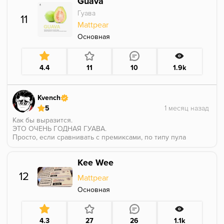
Guava
Гуава
11
Mattpear
Основная
4.4
11
10
1.9k
Kvench
5
Как бы выразится.
ЭТО ОЧЕНЬ ГОДНАЯ ГУАВА.
Просто, если сравнивать с премиксами, по типу пула
хулигана... Да блин, больше несчем сравнить, всё
остальное, это либо премиксы с тропиками,
Kee Wee
премиксы с алое, какие-то интерпретации в
напиточную историю.
12
Mattpear
Если по факту, чистую гуаву редко встретишь. Она в
чистом виде, точно была у кобры, у сатира, у танжа,
Основная
и у кракена (особенно отратительный вариант, ибо
эта гвоздика, по прежнему во снах).
Как самый чистый вкус гуавы, со своей сочностью,
4.3
27
26
1.1k
капелькой пряности, и текстурностью, это 5.