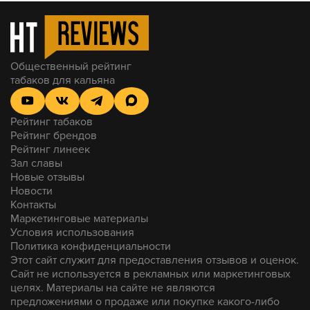
По вкусу неплохой микс лесных ягод, баланс кисло-
сладкого на месте. Не понял насчет яркости аромки,
но это и пахнет и курится в целом приятно, не
химозно.
Табачная база приятная, насколько приятной она
может быть на недогреве, крепость умеренно
Общественный рейтинг
средняя, вкус без лишней горечи. У меня осталось
табаков для кальяна
еще немного табачка, есть желание добить остатки,
только хорошо их прогреть
Рейтинг табаков
Турка Cosmobowl, 3х25, 2/1, Китай колодка, с
Рейтинг брендов
касанием. Первые попытки раскуривать начал
Рейтинг линеек
делать через 7 минут.
Зал славы
Новые отзывы
Новости
Контакты
Маркетинговые материалы
Условия использования
Политика конфиденциальности
Этот сайт служит для предоставления отзывов и оценок.
Сайт не используется в рекламных или маркетинговых
целях. Материалы на сайте не являются
предложениями о продаже или покупке какого-либо