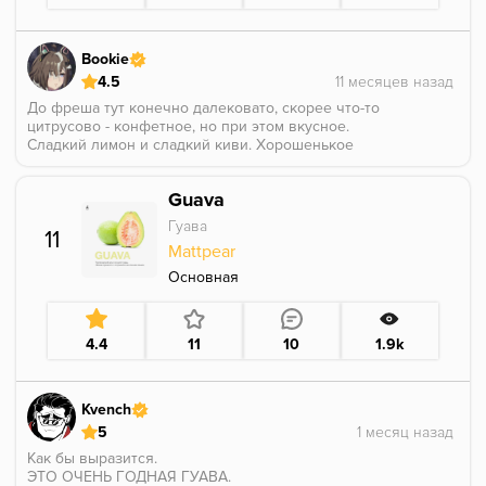
гвоздей)
Bookie
4.5
До фреша тут конечно далековато, скорее что-то
цитрусово - конфетное, но при этом вкусное.
Сладкий лимон и сладкий киви. Хорошенькое
сочетание.
Guava
Гуава
11
Mattpear
Основная
4.4
11
10
1.9k
Kvench
5
Как бы выразится.
ЭТО ОЧЕНЬ ГОДНАЯ ГУАВА.