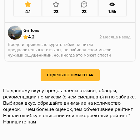
4.1
23
23
1.5k
Griffons
4.2
Вроде и прикольно курить табак на читая
предварительные отзывы, не забивая свои мысли
чужими ощущениями, но, иногда это может спасти
Вас от ошибок. Например, от такой которую
допустил я.
ПОДРОБНЕЕ О MATTPEAR
Получил данный табак от @TripleApple, придумал
себе ягодно хвойный микс, кинул на дно немного
хвои и сверху укрыл все мэттпиром, под хорошее
По данному вкусу представлены отзывы, обзоры,
касание
рекомендации по миксам (с чем смешивать) и по забивке.
Выбирая вкус, обращайте внимание на количество
Ну, пропустим мои попытки его раскурить,
запустился табак только минуте на 20й
оценок, – чем больше оценок, тем объективнее рейтинг
Но, из за моих попыток курить недогретый табак и
Нашли ошибку в описании или некорректный рейтинг?
раскуривать его, вкусовые ощущения уже были
Напишите нам
нарушены, и полноценно насладиться правильным
вкусом не удалось
Но, что то да понял.