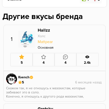
Другие вкусы бренда
Hallzz
Холс
1
Mattpear
Основная
5
4
4
2.4k
Kvench
5
Скажем так, я не отношусь к мазохистам, которые
забивают это в соло.
Конечно, я отношусь к другого рода мазохистам,
которым курят острое на перегреве.
О вкусе... пуф... Это ментол, эвкалипт, синтетический
Gretsky
налет... Всё то, за что мы любим холс.