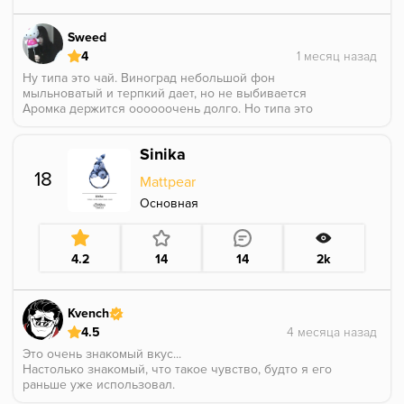
Sweed
4
Ну типа это чай. Виноград небольшой фон
мыльноватый и терпкий дает, но не выбивается
Аромка держится оооооочень долго. Но типа это
просто черный чай, который с таким же
ароматизатором, как и в магазине продают. Заявлен
Sinika
вкус, а по факту черный чай
Это не ужасно, но скучновато. Для того чтобы
18
Mattpear
отдохнуть от криков ярких ароматов, подойдет
отлично.
Основная
4.2
14
14
2k
Kvench
4.5
Это очень знакомый вкус...
Настолько знакомый, что такое чувство, будто я его
раньше уже использовал.
Очень знакомый профиль.