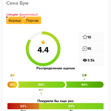
Сина Бум
специи
фруктовый
Корица
Персик
10
10
3.5k
Распределение оценок
3
5
1
4
10%
50%
40%
4
5
Покурили бы еще раз
33%
67%