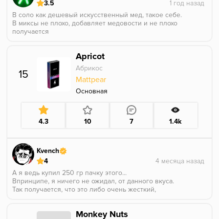
3.5
В соло как дешевый искусственный мед, такое себе.
В миксы не плохо, добавляет медовости и не плохо
получается
Apricot
Абрикос
15
Mattpear
Основная
4.3
10
7
1.4k
Kvench
4
А я ведь купил 250 гр пачку этого...
Впринципе, я ничего не ожидал, от данного вкуса.
Так получается, что это либо очень жесткий,
плотный такой абрикос, либо курага.
Я больше склоняюсь ко второму варианту, ибо вкус
Monkey Nuts
максимально сухой, и ещё из тебя влагу вытягивает)