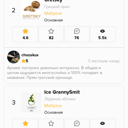
Мне нравится, но только в миксы, хоть и 50-20%.
Грецкий орех
2
Сейчас... Я не помню, что есть из таких аналогов.
Mattpear
Основная
4.6
82
76
5.5k
chozakus
5
Аромат построен довольно интересно. В общем и
целом ощущается многослойно и 100% попадает в
название. Прям гретский орехище.
Сразу первое, что раскрывается — это характерная
Ice GrannySmit
ореховая терпкость. Прям именно натуральный его
профиль. После энного времени аромат становится
Ледяное яблоко
3
не таким ядерным, а более мягким и округлым.
Mattpear
Появляется даже эта легкая сладость в далеке.
Немного сушит, но что ещё ожидать от грецкого
Основная
ореха — какой есть)).
В общем отличная аромка для прикольных и