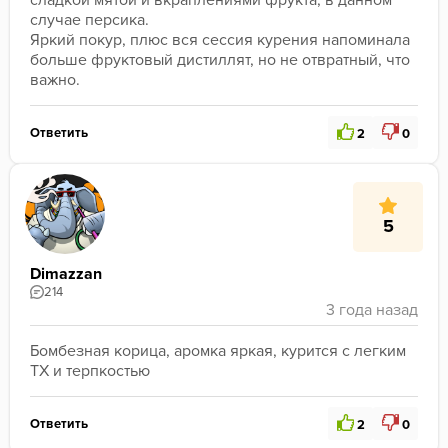
сладкой мятой и вкраплениями фрукта, в данном 
случае персика.

Яркий покур, плюс вся сессия курения напоминала 
больше фруктовый дистиллят, но не отвратный, что 
важно.
Ответить
2
0
5
Dimazzan
214
Бомбезная корица, аромка яркая, курится с легким 
ТХ и терпкостью
Ответить
2
0