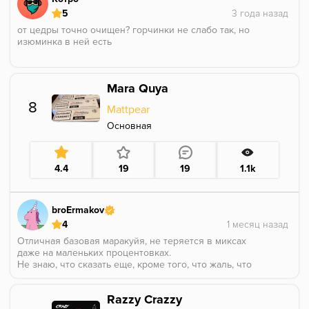
5
от цедры точно очищен? горчинки не слабо так, но
изюминка в ней есть
Mara Quya
8
Mattpear
Основная
4.4
19
19
1.1k
broErmakov
4
Отличная базовая маракуйя, не теряется в миксах
даже на маленьких процентовках.
Не знаю, что сказать еще, кроме того, что жаль, что
продукт больше не производится :(
Razzy Crazzy