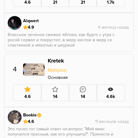
4.6
21
21
1.7k
необычных миксов. Кладу обычно не больше 20%,
иначе она все внимание на себя забирает. В соло
это курить это я не знаю кем надо быть хахахаха
Alqwert
4.9
Классное зеленое свежее яблоко, как будто с утра с
росой сорвал и похрустел, в меру кислое в меру со
сластинкой и мякотью и шкуркой
мешал с содовой личи от сармы, 70/30 (70 яблока)
это кайф, надо будет в соло попробовать
Kretek
А так вкусно ам ам
4
Mattpear
Основная
4.6
14
14
4.6k
Bookie
4.6
Это точно тот самый ответ на вопрос "Мой микс
получился пресным, как его улучшить?". Пряности и