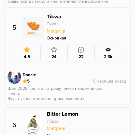
травы всегда так или иначе влияют на восприятие
нами как продуктов или напитков, так и кальяна. Так
что если вдруг вам волшебным образом попадется
Tikwa
Кретек Митпира - рекомендую покупать весь что
есть.
Тыква
5
Mattpear
Основная
4.5
24
22
2.3k
Doncic
5
Шел 2026 год, а я потрошу пачки пандемийных
годов.
Вкус тыквы отчетливо прослеживается,
гастрономией это тяжело назвать: здесь
присутствует как сладость, так и травянистость.
Bitter Lemon
Инструмент для миксологии, кореш с козырным
тузом в рукаве, тот самый пивандрий в углу, который
Лимон
6
ты нашел в 22:05, когда приспичелло выпить
Mattpear
пенного.
В общем это кайфовый аромат, и он прям готов вас