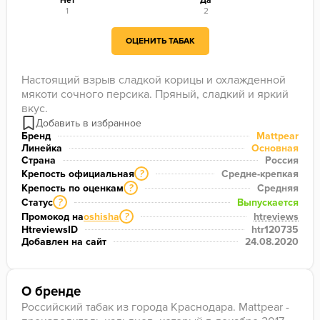
Нет
Да
1
2
ОЦЕНИТЬ ТАБАК
Настоящий взрыв сладкой корицы и охлажденной 
мякоти сочного персика. Пряный, сладкий и яркий 
вкус.
Бренд
Mattpear
Линейка
Основная
Страна
Россия
Крепость официальная
Средне-крепкая
?
Крепость по оценкам
Средняя
?
Статус
Выпускается
?
Промокод на
oshisha
htreviews
?
HtreviewsID
htr120735
Добавлен на сайт
24.08.2020
О бренде
Российский табак из города Краснодара. Mattpear -